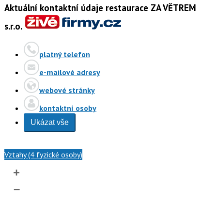
Aktuální kontaktní údaje restaurace ZA VĚTREM
s.r.o.
platný telefon
e-mailové adresy
webové stránky
kontaktní osoby
Ukázat vše
Vztahy (4 fyzické osoby)
+
–