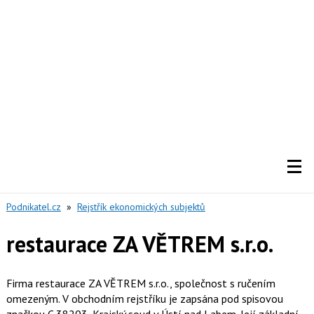
Podnikatel.cz
»
Rejstřík ekonomických subjektů
restaurace ZA VĚTREM s.r.o.
Firma restaurace ZA VĚTREM s.r.o., společnost s ručením
omezeným. V obchodním rejstříku je zapsána pod spisovou
značkou C 38203, Krajský soud v Ústí nad Labem. Její základní