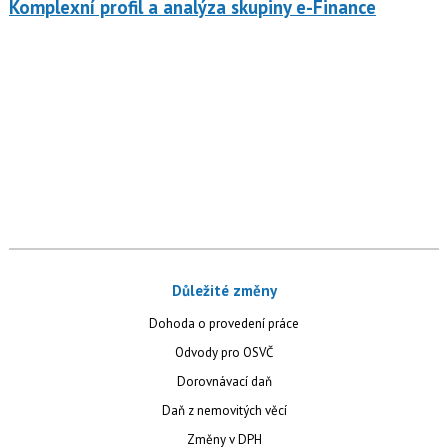
Komplexní profil a analýza skupiny e-Finance
Důležité změny
Dohoda o provedení práce
Odvody pro OSVČ
Dorovnávací daň
Daň z nemovitých věcí
Změny v DPH