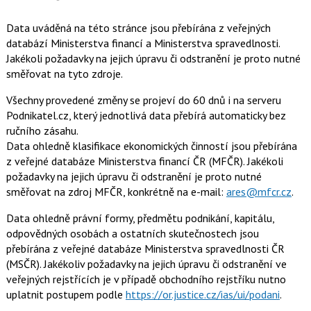
Data uváděná na této stránce jsou přebírána z veřejných
databází Ministerstva financí a Ministerstva spravedlnosti.
Jakékoli požadavky na jejich úpravu či odstranění je proto nutné
směřovat na tyto zdroje.
Všechny provedené změny se projeví do 60 dnů i na serveru
Podnikatel.cz, který jednotlivá data přebírá automaticky bez
ručního zásahu.
Data ohledně klasifikace ekonomických činností jsou přebírána
z veřejné databáze Ministerstva financí ČR (MFČR). Jakékoli
požadavky na jejich úpravu či odstranění je proto nutné
směřovat na zdroj MFČR, konkrétně na e-mail:
ares@mfcr.cz
.
Data ohledně právní formy, předmětu podnikání, kapitálu,
odpovědných osobách a ostatních skutečnostech jsou
přebírána z veřejné databáze Ministerstva spravedlnosti ČR
(MSČR). Jakékoliv požadavky na jejich úpravu či odstranění ve
veřejných rejstřících je v případě obchodního rejstříku nutno
uplatnit postupem podle
https://or.justice.cz/ias/ui/podani
.