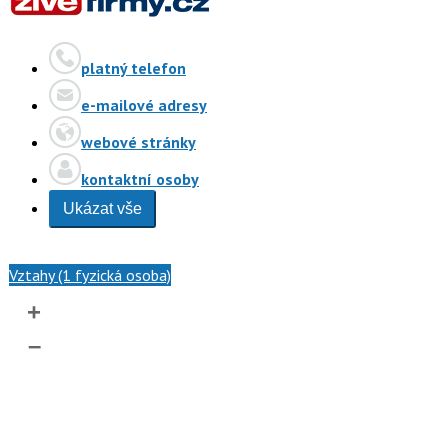
platný telefon
e-mailové adresy
webové stránky
kontaktní osoby
Ukázat vše
Vztahy (1 fyzická osoba)
+
–