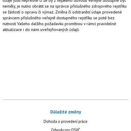
údaje jsou nepřesné či že by z nějakého důvodu veřejně dostupné být
neměly, je nutno obrátit se na správce příslušného zdrojového rejstříku
se žádostí o opravu či výmaz. Změna či odstranění údaje provedené
správcem příslušného veřejně dostupného rejstříku se poté bez
nutnosti Vašeho dalšího požadavku promítnou v rámci pravidelné
aktualizace i do námi uveřejňovaných údajů.
Důležité změny
Dohoda o provedení práce
Odvody pro OSVČ