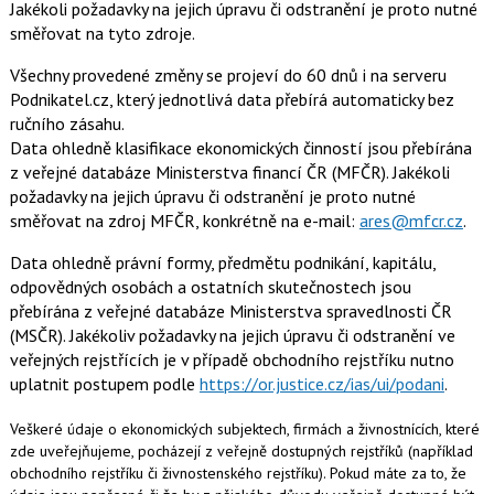
Jakékoli požadavky na jejich úpravu či odstranění je proto nutné
směřovat na tyto zdroje.
Všechny provedené změny se projeví do 60 dnů i na serveru
Podnikatel.cz, který jednotlivá data přebírá automaticky bez
ručního zásahu.
Data ohledně klasifikace ekonomických činností jsou přebírána
z veřejné databáze Ministerstva financí ČR (MFČR). Jakékoli
požadavky na jejich úpravu či odstranění je proto nutné
směřovat na zdroj MFČR, konkrétně na e-mail:
ares@mfcr.cz
.
Data ohledně právní formy, předmětu podnikání, kapitálu,
odpovědných osobách a ostatních skutečnostech jsou
přebírána z veřejné databáze Ministerstva spravedlnosti ČR
(MSČR). Jakékoliv požadavky na jejich úpravu či odstranění ve
veřejných rejstřících je v případě obchodního rejstříku nutno
uplatnit postupem podle
https://or.justice.cz/ias/ui/podani
.
Veškeré údaje o ekonomických subjektech, firmách a živnostnících, které
zde uveřejňujeme, pocházejí z veřejně dostupných rejstříků (například
obchodního rejstříku či živnostenského rejstříku). Pokud máte za to, že