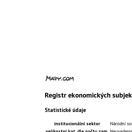
Registr ekonomických subje
Statistické údaje
institucionální sektor
Národní so
velikostní kat. dle počtu zam.
Neuveden