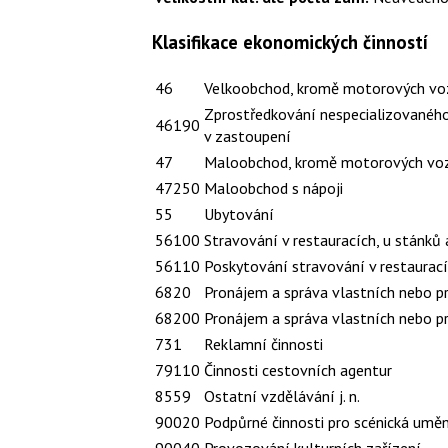
Klasifikace ekonomických činností
46
Velkoobchod, kromě motorových vo
Zprostředkování nespecializovanéh
46190
v zastoupení
47
Maloobchod, kromě motorových voz
47250
Maloobchod s nápoji
55
Ubytování
56100
Stravování v restauracích, u stánků 
56110
Poskytování stravování v restaurac
6820
Pronájem a správa vlastních nebo p
68200
Pronájem a správa vlastních nebo p
731
Reklamní činnosti
79110
Činnosti cestovních agentur
8559
Ostatní vzdělávání j. n.
90020
Podpůrné činnosti pro scénická umě
90040
Provozování kulturních zařízení