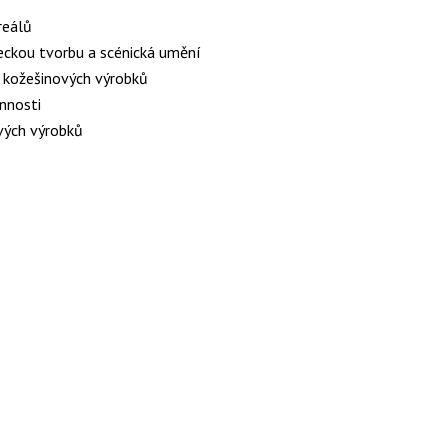
reálů
eckou tvorbu a scénická umění
a kožešinových výrobků
nnosti
ových výrobků