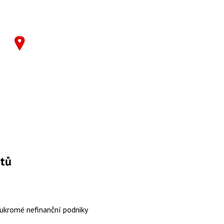
ktů
ukromé nefinanční podniky
o