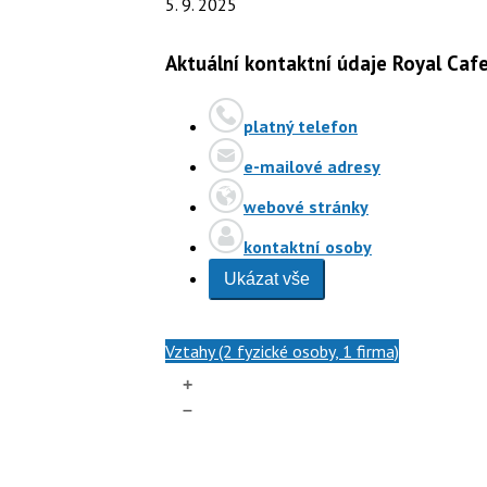
5. 9. 2025
Aktuální kontaktní údaje Royal Cafe 
platný telefon
e-mailové adresy
webové stránky
kontaktní osoby
Ukázat vše
Vztahy (2 fyzické osoby, 1 firma)
+
–