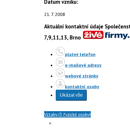
Datum vzniku:
21. 7. 2008
Aktuální kontaktní údaje Společens
7,9,11,13, Brno
platný telefon
e-mailové adresy
webové stránky
kontaktní osoby
Ukázat vše
Vztahy (3 fyzické osoby)
+
–