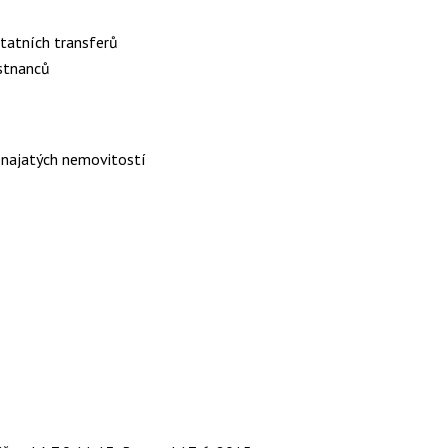
statních transferů
stnanců
onajatých nemovitostí