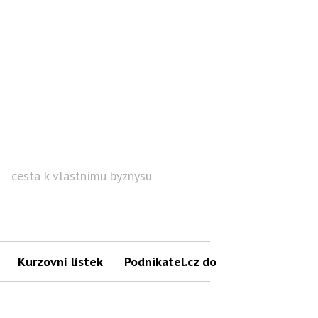
cesta k vlastnímu byznysu
Hled
Kurzovní lístek
Podnikatel.cz do mailu