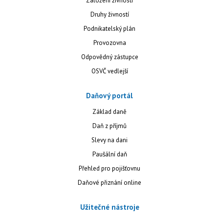
Založení živnosti
Druhy živností
Podnikatelský plán
Provozovna
Odpovědný zástupce
OSVČ vedlejší
Daňový portál
Základ daně
Daň z příjmů
Slevy na dani
Paušální daň
Přehled pro pojišťovnu
Daňové přiznání online
Užitečné nástroje