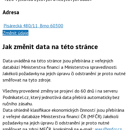
Adresa
Pisárecká 480/11, Brno 60300
Změnit údaje
Jak změnit data na této stránce
Data uváděná na této stránce jsou přebírána z veřejných
databází Ministerstva financí a Ministerstva spravedlnosti.
Jakékoli požadavky na jejich úpravu či odstranění je proto nutné
směřovat na tyto zdroje.
Všechny provedené změny se projeví do 60 dnů i na serveru
Podnikatel.cz, který jednotlivá data přebírá automaticky bez
ručního zásahu.
Data ohledně klasifikace ekonomických činností jsou přebírána
z veřejné databáze Ministerstva financí ČR (MFČR). Jakékoli
požadavky na jejich úpravu či odstranění je proto nutné
směřovat na zdroj MFČR, konkrétně na e-mail:
ares@mfcr.cz
.