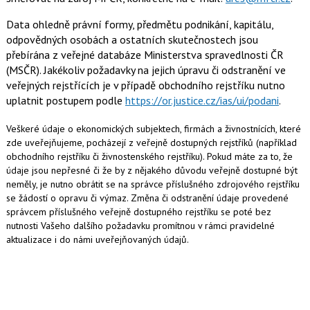
Data ohledně právní formy, předmětu podnikání, kapitálu,
odpovědných osobách a ostatních skutečnostech jsou
přebírána z veřejné databáze Ministerstva spravedlnosti ČR
(MSČR). Jakékoliv požadavky na jejich úpravu či odstranění ve
veřejných rejstřících je v případě obchodního rejstříku nutno
uplatnit postupem podle
https://or.justice.cz/ias/ui/podani
.
Veškeré údaje o ekonomických subjektech, firmách a živnostnících, které
zde uveřejňujeme, pocházejí z veřejně dostupných rejstříků (například
obchodního rejstříku či živnostenského rejstříku). Pokud máte za to, že
údaje jsou nepřesné či že by z nějakého důvodu veřejně dostupné být
neměly, je nutno obrátit se na správce příslušného zdrojového rejstříku
se žádostí o opravu či výmaz. Změna či odstranění údaje provedené
správcem příslušného veřejně dostupného rejstříku se poté bez
nutnosti Vašeho dalšího požadavku promítnou v rámci pravidelné
aktualizace i do námi uveřejňovaných údajů.