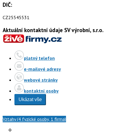
DIČ:
CZ25545531
Aktuální kontaktní údaje SV výrobní, s.r.o.
platný telefon
e-mailové adresy
webové stránky
kontaktní osoby
Ukázat vše
Vztahy (4 fyzické osoby, 1 firma)
+