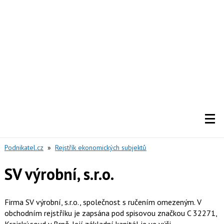
Podnikatel.cz
»
Rejstřík ekonomických subjektů
SV výrobní, s.r.o.
Firma SV výrobní, s.r.o., společnost s ručením omezeným. V
obchodním rejstříku je zapsána pod spisovou značkou C 32271,
Krajský soud v Brně. Její základní kapitál je ve výši