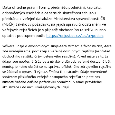
Data ohledně právní formy, předmětu podnikání, kapitálu,
odpovědných osobách a ostatních skutečnostech jsou
přebírána z veřejné databáze Ministerstva spravedlnosti ČR
(MSČR). Jakékoliv požadavky na jejich úpravu či odstranění ve
veřejných rejstřících je v případě obchodního rejstříku nutno
uplatnit postupem podle
https://or.justice.cz/ias/ui/podani
.
Veškeré údaje o ekonomických subjektech, firmách a živnostnících, které
zde uveřejňujeme, pocházejí z veřejně dostupných rejstříků (například
obchodního rejstříku či živnostenského rejstříku). Pokud máte za to, že
údaje jsou nepřesné či že by z nějakého důvodu veřejně dostupné být
neměly, je nutno obrátit se na správce příslušného zdrojového rejstříku
se žádostí o opravu či výmaz. Změna či odstranění údaje provedené
správcem příslušného veřejně dostupného rejstříku se poté bez
nutnosti Vašeho dalšího požadavku promítnou v rámci pravidelné
aktualizace i do námi uveřejňovaných údajů.