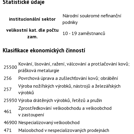
Statistické údaje
Národní soukromé nefinanční
institucionální sektor
podniky
velikostní kat. dle počtu
10 - 19 zaměstnanců
zam.
Klasifikace ekonomických činností
Kování, lisování, ražení, válcování a protlačování kovů;
25500
prášková metalurgie
256
Povrchová úprava a zušlechťování kovů; obrábění
Výroba nožířských výrobků, nástrojů a železářských
257
výrobků
25930
Výroba drátěných výrobků, řetězů a pružin
Zprostředkování velkoobchodu a velkoobchod
461
v zastoupení
46900
Nespecializovaný velkoobchod
471
Maloobchod v nespecializovaných prodejnách