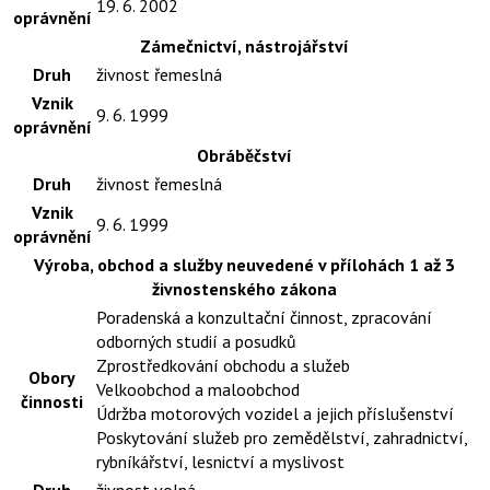
19. 6. 2002
oprávnění
Zámečnictví, nástrojářství
Druh
živnost řemeslná
Vznik
9. 6. 1999
oprávnění
Obráběčství
Druh
živnost řemeslná
Vznik
9. 6. 1999
oprávnění
Výroba, obchod a služby neuvedené v přílohách 1 až 3
živnostenského zákona
Poradenská a konzultační činnost, zpracování
odborných studií a posudků
Zprostředkování obchodu a služeb
Obory
Velkoobchod a maloobchod
činnosti
Údržba motorových vozidel a jejich příslušenství
Poskytování služeb pro zemědělství, zahradnictví,
rybníkářství, lesnictví a myslivost
Druh
živnost volná