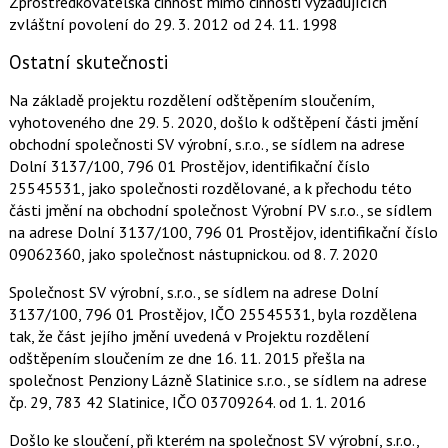
Zprostředkovatelská činnost mimo činnosti vyžadujících
zvláštní povolení
do 29. 3. 2012
od 24. 11. 1998
Ostatní skutečnosti
Na základě projektu rozdělení odštěpením sloučením,
vyhotoveného dne 29. 5. 2020, došlo k odštěpení části jmění
obchodní společnosti SV výrobní, s.r.o., se sídlem na adrese
Dolní 3137/100, 796 01 Prostějov, identifikační číslo
25545531, jako společnosti rozdělované, a k přechodu této
části jmění na obchodní společnost Výrobní PV s.r.o., se sídlem
na adrese Dolní 3137/100, 796 01 Prostějov, identifikační číslo
09062360, jako společnost nástupnickou.
od 8. 7. 2020
Společnost SV výrobní, s.r.o., se sídlem na adrese Dolní
3137/100, 796 01 Prostějov, IČO 25545531, byla rozdělena
tak, že část jejího jmění uvedená v Projektu rozdělení
odštěpením sloučením ze dne 16. 11. 2015 přešla na
společnost Penziony Lázně Slatinice s.r.o., se sídlem na adrese
čp. 29, 783 42 Slatinice, IČO 03709264.
od 1. 1. 2016
Došlo ke sloučení, při kterém na společnost SV výrobní, s.r.o.,