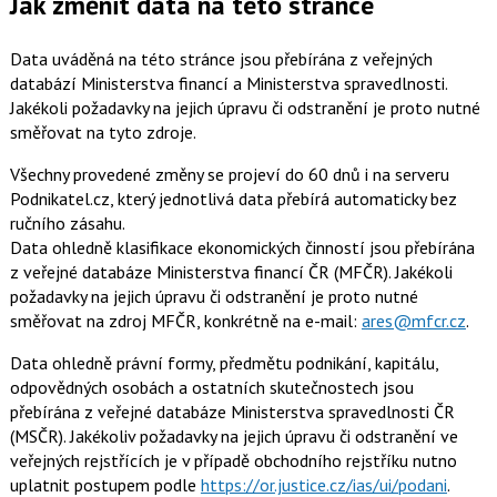
Jak změnit data na této stránce
Data uváděná na této stránce jsou přebírána z veřejných
databází Ministerstva financí a Ministerstva spravedlnosti.
Jakékoli požadavky na jejich úpravu či odstranění je proto nutné
směřovat na tyto zdroje.
Všechny provedené změny se projeví do 60 dnů i na serveru
Podnikatel.cz, který jednotlivá data přebírá automaticky bez
ručního zásahu.
Data ohledně klasifikace ekonomických činností jsou přebírána
z veřejné databáze Ministerstva financí ČR (MFČR). Jakékoli
požadavky na jejich úpravu či odstranění je proto nutné
směřovat na zdroj MFČR, konkrétně na e-mail:
ares@mfcr.cz
.
Data ohledně právní formy, předmětu podnikání, kapitálu,
odpovědných osobách a ostatních skutečnostech jsou
přebírána z veřejné databáze Ministerstva spravedlnosti ČR
(MSČR). Jakékoliv požadavky na jejich úpravu či odstranění ve
veřejných rejstřících je v případě obchodního rejstříku nutno
uplatnit postupem podle
https://or.justice.cz/ias/ui/podani
.