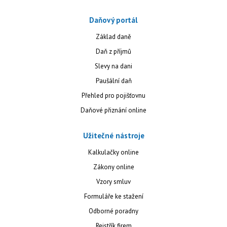
Daňový portál
Základ daně
Daň z příjmů
Slevy na dani
Paušální daň
Přehled pro pojišťovnu
Daňové přiznání online
Užitečné nástroje
Kalkulačky online
Zákony online
Vzory smluv
Formuláře ke stažení
Odborné poradny
Rejstřík firem