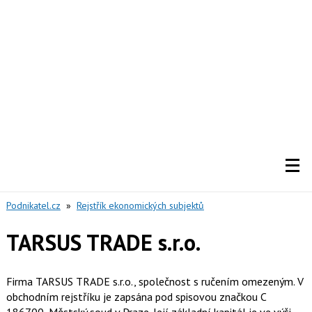
Podnikatel.cz
»
Rejstřík ekonomických subjektů
TARSUS TRADE s.r.o.
Firma TARSUS TRADE s.r.o., společnost s ručením omezeným. V
obchodním rejstříku je zapsána pod spisovou značkou C
186700, Městský soud v Praze. Její základní kapitál je ve výši