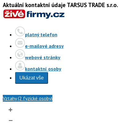
Aktuální kontaktní údaje TARSUS TRADE s.r.o.
platný telefon
e-mailové adresy
webové stránky
kontaktní osoby
Ukázat vše
Vztahy (2 fyzické osoby)
+
–