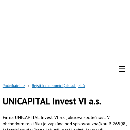
Podnikatel.cz
»
Rejstřík ekonomických subjektů
UNICAPITAL Invest VI a.s.
Firma UNICAPITAL Invest VI a.s., akciová společnost. V
obchodním rejstříku je zapsána pod spisovou značkou B 26598,
Městský soud v Praze. Její základní kapitál je ve výši