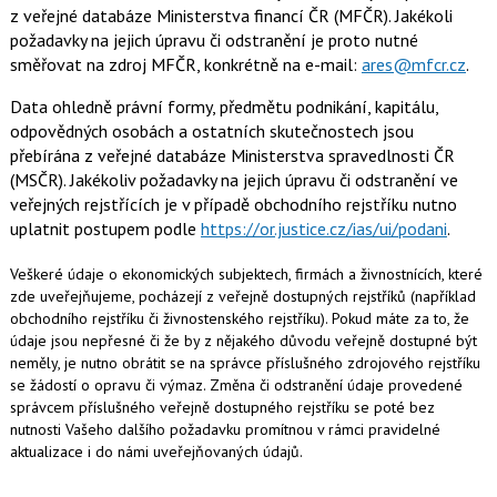
z veřejné databáze Ministerstva financí ČR (MFČR). Jakékoli
požadavky na jejich úpravu či odstranění je proto nutné
směřovat na zdroj MFČR, konkrétně na e-mail:
ares@mfcr.cz
.
Data ohledně právní formy, předmětu podnikání, kapitálu,
odpovědných osobách a ostatních skutečnostech jsou
přebírána z veřejné databáze Ministerstva spravedlnosti ČR
(MSČR). Jakékoliv požadavky na jejich úpravu či odstranění ve
veřejných rejstřících je v případě obchodního rejstříku nutno
uplatnit postupem podle
https://or.justice.cz/ias/ui/podani
.
Veškeré údaje o ekonomických subjektech, firmách a živnostnících, které
zde uveřejňujeme, pocházejí z veřejně dostupných rejstříků (například
obchodního rejstříku či živnostenského rejstříku). Pokud máte za to, že
údaje jsou nepřesné či že by z nějakého důvodu veřejně dostupné být
neměly, je nutno obrátit se na správce příslušného zdrojového rejstříku
se žádostí o opravu či výmaz. Změna či odstranění údaje provedené
správcem příslušného veřejně dostupného rejstříku se poté bez
nutnosti Vašeho dalšího požadavku promítnou v rámci pravidelné
aktualizace i do námi uveřejňovaných údajů.