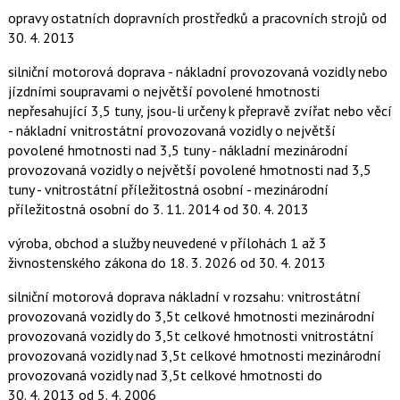
opravy ostatních dopravních prostředků a pracovních strojů
od
30. 4. 2013
silniční motorová doprava - nákladní provozovaná vozidly nebo
jízdními soupravami o největší povolené hmotnosti
nepřesahující 3,5 tuny, jsou-li určeny k přepravě zvířat nebo věcí
- nákladní vnitrostátní provozovaná vozidly o největší
povolené hmotnosti nad 3,5 tuny - nákladní mezinárodní
provozovaná vozidly o největší povolené hmotnosti nad 3,5
tuny - vnitrostátní příležitostná osobní - mezinárodní
příležitostná osobní
do 3. 11. 2014
od 30. 4. 2013
výroba, obchod a služby neuvedené v přílohách 1 až 3
živnostenského zákona
do 18. 3. 2026
od 30. 4. 2013
silniční motorová doprava nákladní v rozsahu: vnitrostátní
provozovaná vozidly do 3,5t celkové hmotnosti mezinárodní
provozovaná vozidly do 3,5t celkové hmotnosti vnitrostátní
provozovaná vozidly nad 3,5t celkové hmotnosti mezinárodní
provozovaná vozidly nad 3,5t celkové hmotnosti
do
30. 4. 2013
od 5. 4. 2006