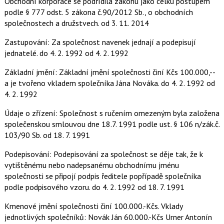
Obchodní korporace se podřídila zákonu jako celku postupem
podle § 777 odst. 5 zákona č.90/2012 Sb., o obchodních
společnostech a družstvech.
od 3. 11. 2014
Zastupování: Za společnost navenek jednají a podepisují
jednatelé.
do 4. 2. 1992
od 4. 2. 1992
Základní jmění: Základní jmění společnosti činí Kčs 100.000,--
a je tvořeno vkladem společníka Jána Nováka.
do 4. 2. 1992
od
4. 2. 1992
Údaje o zřízení: Společnost s ručením omezeným byla založena
společenskou smlouvou dne 18.7. 1991 podle ust. § 106 n/zák.č.
103/90 Sb.
od 18. 7. 1991
Podepisování: Podepisování za společnost se děje tak, že k
vytištěnému nebo nadepsanému obchodnímu jménu
společnosti se připojí podpis ředitele popřípadě společníka
podle podpisového vzoru.
do 4. 2. 1992
od 18. 7. 1991
Kmenové jmění společnosti činí 100.000.-Kčs. Vklady
jednotlivých společníků: Novák Ján 60.000.-Kčs Urner Antonín