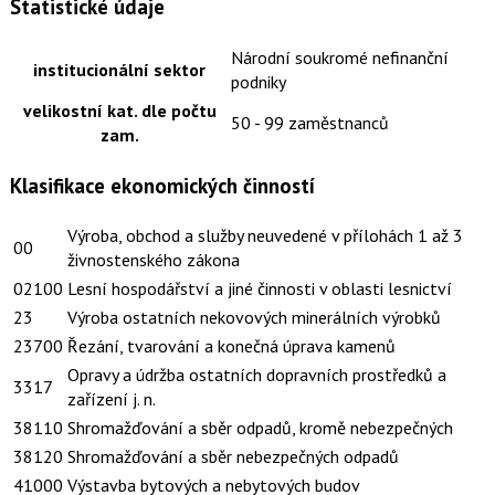
Statistické údaje
Národní soukromé nefinanční
institucionální sektor
podniky
velikostní kat. dle počtu
50 - 99 zaměstnanců
zam.
Klasifikace ekonomických činností
Výroba, obchod a služby neuvedené v přílohách 1 až 3
00
živnostenského zákona
02100
Lesní hospodářství a jiné činnosti v oblasti lesnictví
23
Výroba ostatních nekovových minerálních výrobků
23700
Řezání, tvarování a konečná úprava kamenů
Opravy a údržba ostatních dopravních prostředků a
3317
zařízení j. n.
38110
Shromažďování a sběr odpadů, kromě nebezpečných
38120
Shromažďování a sběr nebezpečných odpadů
41000
Výstavba bytových a nebytových budov