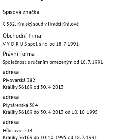
Spisová značka
C 582, Krajský soud v Hradci Králové
Obchodní firma
V Y D R U S spol. s r.o.
od 18. 7. 1991
Právní forma
Společnost s ručením omezeným
od 18. 7. 1991
adresa
Pivovarská 382
Králíky 56169
od 30. 4. 2013
adresa
Plynárenská 384
Králíky 56169
do 30. 4. 2013
od 10. 10. 1995
adresa
Hřbitovní 234
Králíky 56169
do 10. 10. 1995
od 18. 7. 1991