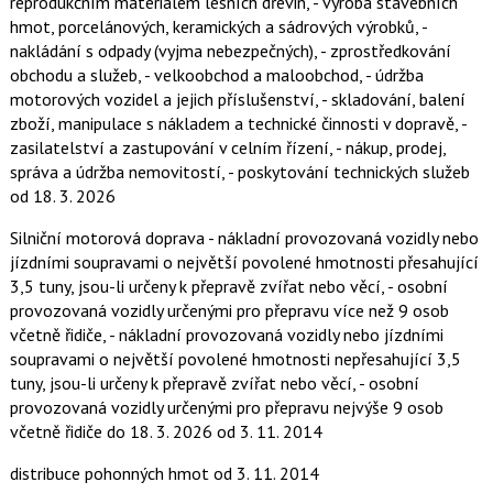
reprodukčním materiálem lesních dřevin, - výroba stavebních
hmot, porcelánových, keramických a sádrových výrobků, -
nakládání s odpady (vyjma nebezpečných), - zprostředkování
obchodu a služeb, - velkoobchod a maloobchod, - údržba
motorových vozidel a jejich příslušenství, - skladování, balení
zboží, manipulace s nákladem a technické činnosti v dopravě, -
zasilatelství a zastupování v celním řízení, - nákup, prodej,
správa a údržba nemovitostí, - poskytování technických služeb
od 18. 3. 2026
Silniční motorová doprava - nákladní provozovaná vozidly nebo
jízdními soupravami o největší povolené hmotnosti přesahující
3,5 tuny, jsou-li určeny k přepravě zvířat nebo věcí, - osobní
provozovaná vozidly určenými pro přepravu více než 9 osob
včetně řidiče, - nákladní provozovaná vozidly nebo jízdními
soupravami o největší povolené hmotnosti nepřesahující 3,5
tuny, jsou-li určeny k přepravě zvířat nebo věcí, - osobní
provozovaná vozidly určenými pro přepravu nejvýše 9 osob
včetně řidiče
do 18. 3. 2026
od 3. 11. 2014
distribuce pohonných hmot
od 3. 11. 2014