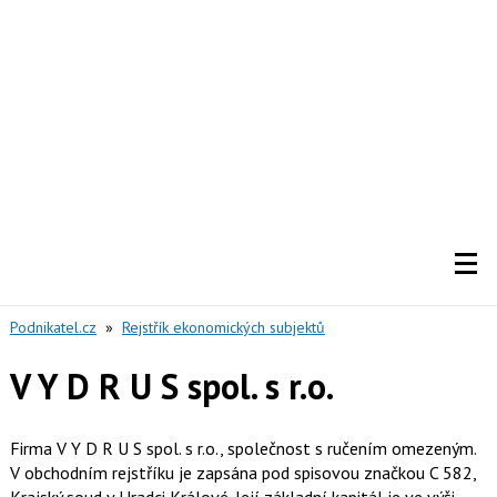
Podnikatel.cz
»
Rejstřík ekonomických subjektů
V Y D R U S spol. s r.o.
Firma V Y D R U S spol. s r.o., společnost s ručením omezeným.
V obchodním rejstříku je zapsána pod spisovou značkou C 582,
Krajský soud v Hradci Králové. Její základní kapitál je ve výši