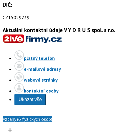
DIČ:
CZ15029239
Aktuální kontaktní údaje V Y D R U S spol. s r.o.
platný telefon
e-mailové adresy
webové stránky
kontaktní osoby
Ukázat vše
Vztahy (6 fyzických osob)
+