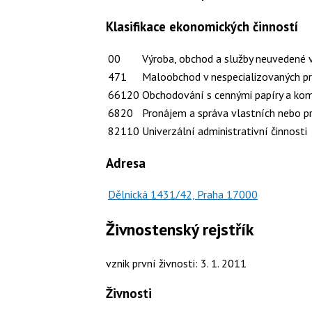
Klasifikace ekonomických činností
00
Výroba, obchod a služby neuvedené 
471
Maloobchod v nespecializovaných p
66120
Obchodování s cennými papíry a ko
6820
Pronájem a správa vlastních nebo p
82110
Univerzální administrativní činnosti
Adresa
Dělnická 1431/42, Praha 17000
Živnostenský rejstřík
vznik první živnosti: 3. 1. 2011
Živnosti