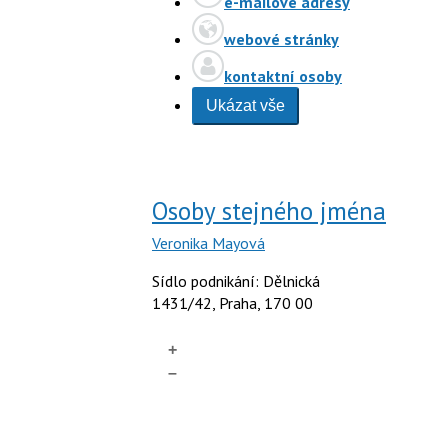
e-mailové adresy
webové stránky
kontaktní osoby
Ukázat vše
Osoby stejného jména
Veronika Mayová
Sídlo podnikání: Dělnická
1431/42, Praha, 170 00
+
–