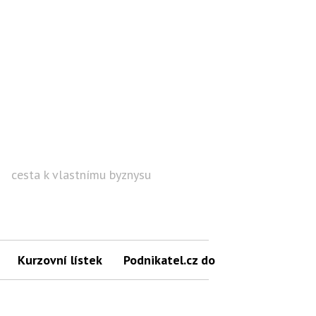
cesta k vlastnímu byznysu
Hled
Kurzovní lístek
Podnikatel.cz do mailu