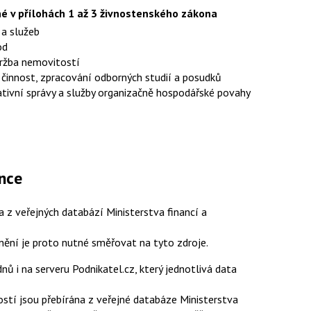
é v přílohách 1 až 3 živnostenského zákona
a služeb
od
držba nemovitostí
činnost, zpracování odborných studií a posudků
rativní správy a služby organizačně hospodářské povahy
ánce
 z veřejných databází Ministerstva financí a
anění je proto nutné směřovat na tyto zdroje.
ů i na serveru Podnikatel.cz, který jednotlivá data
stí jsou přebírána z veřejné databáze Ministerstva