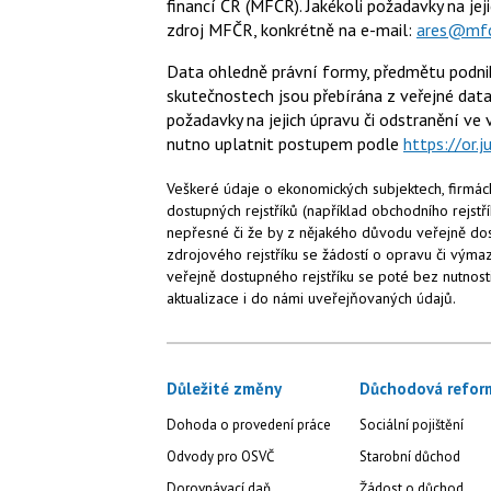
financí ČR (MFČR). Jakékoli požadavky na je
zdroj MFČR, konkrétně na e-mail:
ares@mfc
Data ohledně právní formy, předmětu podnik
skutečnostech jsou přebírána z veřejné data
požadavky na jejich úpravu či odstranění ve v
nutno uplatnit postupem podle
https://or.j
Veškeré údaje o ekonomických subjektech, firmách
dostupných rejstříků (například obchodního rejstří
nepřesné či že by z nějakého důvodu veřejně dos
zdrojového rejstříku se žádostí o opravu či vým
veřejně dostupného rejstříku se poté bez nutnos
aktualizace i do námi uveřejňovaných údajů.
Důležité změny
Důchodová refor
Dohoda o provedení práce
Sociální pojištění
Odvody pro OSVČ
Starobní důchod
Dorovnávací daň
Žádost o důchod