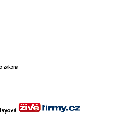
ho zákona
 Mayová