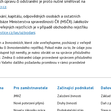
jich úpravu či odstranění je proto nutné směřovat na
r.cz
.
ání, kapitálu, odpovědných osobách a ostatních
báze Ministerstva spravedlnosti ČR (MSČR). Jakékoliv
eřejných rejstřících je v případě obchodního rejstříku
ustice.cz/ias/ui/podani
.
 a živnostnících, které zde uveřejňujeme, pocházejí z veřejně
ku či živnostenského rejstříku). Pokud máte za to, že údaje jsou
tupné být neměly, je nutno obrátit se na správce příslušného
az. Změna či odstranění údaje provedené správcem příslušného
ti Vašeho dalšího požadavku promítnou v rámci pravidelné
ma
Pro zaměstnavatele
Začínající podnikatel
Daňov
JMHZ
Založení živnosti
Základ
Nové potvrzení příjmů
Druhy živností
Daň z p
Novela zákoníku práce
Podnikatelský plán
Slevy n