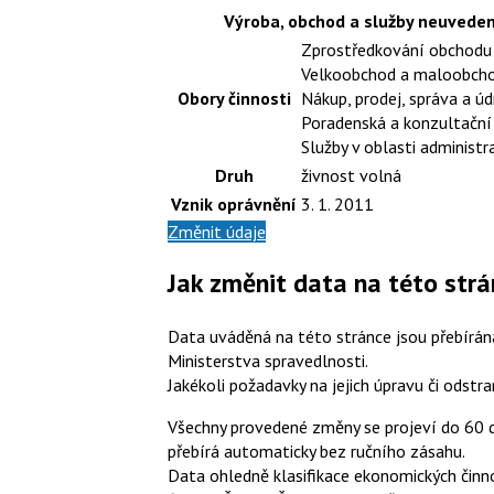
Výroba, obchod a služby neuveden
Zprostředkování obchodu 
Velkoobchod a maloobch
Obory činnosti
Nákup, prodej, správa a ú
Poradenská a konzultační 
Služby v oblasti administ
Druh
živnost volná
Vznik oprávnění
3. 1. 2011
Změnit údaje
Jak změnit data na této str
Data uváděná na této stránce jsou přebírána
Ministerstva spravedlnosti.
Jakékoli požadavky na jejich úpravu či odstr
Všechny provedené změny se projeví do 60 dn
přebírá automaticky bez ručního zásahu.
Data ohledně klasifikace ekonomických činno