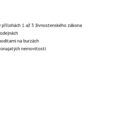
v přílohách 1 až 3 živnostenského zákona
rodejnách
moditami na burzách
ronajatých nemovitostí