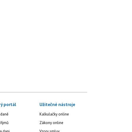
ý portál
Užitečné nástroje
 daně
Kalkulačky online
říjmů
Zákony online
a dani
Vzory smluv