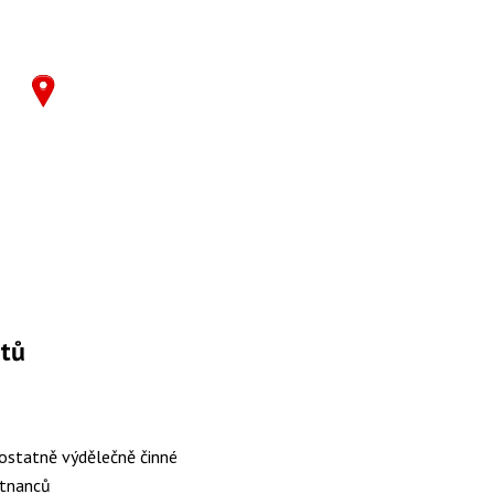
ktů
statně výdělečně činné
tnanců