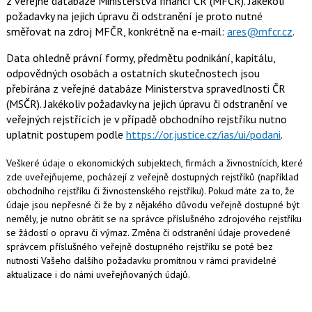
z veřejné databáze Ministerstva financí ČR (MFČR). Jakékoli
požadavky na jejich úpravu či odstranění je proto nutné
směřovat na zdroj MFČR, konkrétně na e-mail:
ares@mfcr.cz
.
Data ohledně právní formy, předmětu podnikání, kapitálu,
odpovědných osobách a ostatních skutečnostech jsou
přebírána z veřejné databáze Ministerstva spravedlnosti ČR
(MSČR). Jakékoliv požadavky na jejich úpravu či odstranění ve
veřejných rejstřících je v případě obchodního rejstříku nutno
uplatnit postupem podle
https://or.justice.cz/ias/ui/podani
.
Veškeré údaje o ekonomických subjektech, firmách a živnostnících, které
zde uveřejňujeme, pocházejí z veřejně dostupných rejstříků (například
obchodního rejstříku či živnostenského rejstříku). Pokud máte za to, že
údaje jsou nepřesné či že by z nějakého důvodu veřejně dostupné být
neměly, je nutno obrátit se na správce příslušného zdrojového rejstříku
se žádostí o opravu či výmaz. Změna či odstranění údaje provedené
správcem příslušného veřejně dostupného rejstříku se poté bez
nutnosti Vašeho dalšího požadavku promítnou v rámci pravidelné
aktualizace i do námi uveřejňovaných údajů.