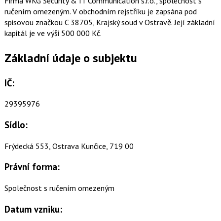
Firma WKG Security & IT Communication s.r.o., společnost s
ručením omezeným. V obchodním rejstříku je zapsána pod
spisovou značkou C 38705, Krajský soud v Ostravě. Její základní
kapitál je ve výši 500 000 Kč.
Základní údaje o subjektu
IČ:
29395976
Sídlo:
Frýdecká 553, Ostrava Kunčice, 719 00
Právní forma:
Společnost s ručením omezeným
Datum vzniku: