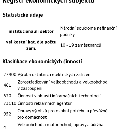
Registr ekonomických subjektů
Statistické údaje
Národní soukromé nefinanční
institucionální sektor
podniky
velikostní kat. dle počtu
10 - 19 zaměstnanců
zam.
Klasifikace ekonomických činností
27900
Výroba ostatních elektrických zařízení
Zprostředkování velkoobchodu a velkoobchod
461
v zastoupení
620
Činnosti v oblasti informačních technologií
73110
Činnosti reklamních agentur
Opravy výrobků pro osobní potřebu a převážně
952
pro domácnost
Velkoobchod a maloobchod; opravy a údržba
G