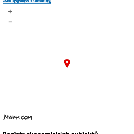
Vztahy (2 fyzické osoby)
+
–