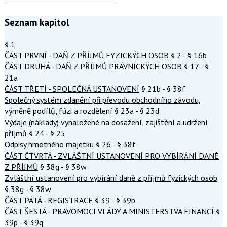
Seznam kapitol
§ 1
ČÁST PRVNÍ - DAŇ Z PŘÍJMŮ FYZICKÝCH OSOB
§ 2 - § 16b
ČÁST DRUHÁ - DAŇ Z PŘÍJMŮ PRÁVNICKÝCH OSOB
§ 17 - §
21a
ČÁST TŘETÍ - SPOLEČNÁ USTANOVENÍ
§ 21b - § 38f
Společný systém zdanění při převodu obchodního závodu,
výměně podílů, fúzi a rozdělení
§ 23a - § 23d
Výdaje (náklady) vynaložené na dosažení, zajištění a udržení
příjmů
§ 24 - § 25
Odpisy hmotného majetku
§ 26 - § 38f
ČÁST ČTVRTÁ - ZVLÁŠTNÍ USTANOVENÍ PRO VYBÍRÁNÍ DANĚ
Z PŘÍJMŮ
§ 38g - § 38w
Zvláštní ustanovení pro vybírání daně z příjmů fyzických osob
§ 38g - § 38w
ČÁST PÁTÁ - REGISTRACE
§ 39 - § 39b
ČÁST ŠESTÁ - PRAVOMOCI VLÁDY A MINISTERSTVA FINANCÍ
§
39p - § 39q