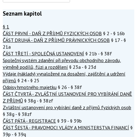
Seznam kapitol
§ 1
ČÁST PRVNÍ - DAŇ Z PŘÍJMŮ FYZICKÝCH OSOB
§ 2 - § 16b
ČÁST DRUHÁ - DAŇ Z PŘÍJMŮ PRÁVNICKÝCH OSOB
§ 17 - §
21a
ČÁST TŘETÍ - SPOLEČNÁ USTANOVENÍ
§ 21b - § 38f
Společný systém zdanění při převodu obchodního závodu,
výměně podílů, fúzi a rozdělení
§ 23a - § 23d
Výdaje (náklady) vynaložené na dosažení, zajištění a udržení
příjmů
§ 24 - § 25
Odpisy hmotného majetku
§ 26 - § 38f
ČÁST ČTVRTÁ - ZVLÁŠTNÍ USTANOVENÍ PRO VYBÍRÁNÍ DANĚ
Z PŘÍJMŮ
§ 38g - § 38zf
Zvláštní ustanovení pro vybírání daně z příjmů fyzických osob
§ 38g - § 38zf
ČÁST PÁTÁ - REGISTRACE
§ 39 - § 39b
ČÁST ŠESTÁ - PRAVOMOCI VLÁDY A MINISTERSTVA FINANCÍ
§
39p - § 39q