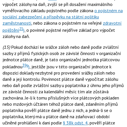
výpočet zálohy na daň, zvýší se při dosažení maximálního
vyměřovacího základu pojistného podle zákona
o pojistném na
sociální zabezpečení a příspěvku na státní politiku
zaměstnanosti
, nebo zákona o pojistném na veřejné
zdravotní
21
pojištění
)
, o povinné pojistné nejdříve základ pro výpočet
zálohy na daň.
(15)
Pokud dochází ke srážce záloh nebo daně podle zvláštní
sazby z příjmů fyzických osob ze závislé činnosti v organizační
jednotce plátce daně, je tato organizační jednotka plátcovou
39g
pokladnou
)
, jestliže jsou v této organizační jednotce k
dispozici doklady nezbytné pro provedení srážky záloh nebo
daně a její kontrolu. Povinnost plátce daně vypočítat zálohu
nebo daň podle zvláštní sazby u poplatníka z úhrnu jeho příjmů
ze závislé činnosti za kalendářní měsíc tím ale zůstává
zachována. Je-li k tomu příslušných více plátcových pokladen
nebo mzdových účtáren téhož plátce daně, zdaněním příjmů
poplatníka pověří plátce daně jednu z nich, a jedná-li se o
poplatníka, který má u plátce daně na zdaňovací období
učiněné prohlášení k dani podle
§ 38k odst. 4
, pověří plátce