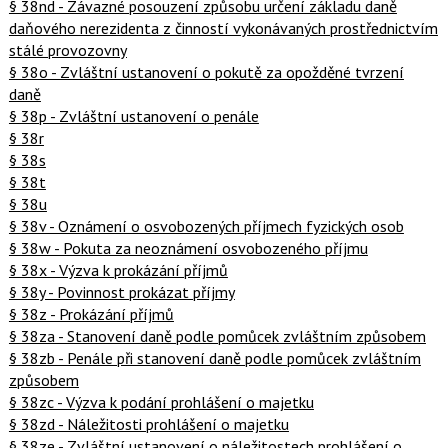
§ 38nd - Závazné posouzení způsobu určení základu daně
daňového nerezidenta z činností vykonávaných prostřednictvím
stálé provozovny
§ 38o - Zvláštní ustanovení o pokutě za opožděné tvrzení
daně
§ 38p - Zvláštní ustanovení o penále
§ 38r
§ 38s
§ 38t
§ 38u
§ 38v - Oznámení o osvobozených příjmech fyzických osob
§ 38w - Pokuta za neoznámení osvobozeného příjmu
§ 38x - Výzva k prokázání příjmů
§ 38y - Povinnost prokázat příjmy
§ 38z - Prokázání příjmů
§ 38za - Stanovení daně podle pomůcek zvláštním způsobem
§ 38zb - Penále při stanovení daně podle pomůcek zvláštním
způsobem
§ 38zc - Výzva k podání prohlášení o majetku
§ 38zd - Náležitosti prohlášení o majetku
§ 38ze - Zvláštní ustanovení o náležitostech prohlášení o