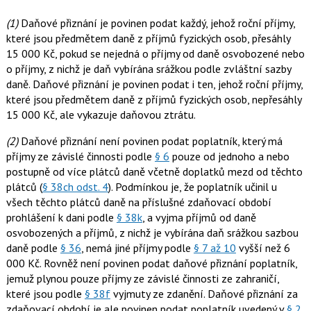
(1)
Daňové přiznání je povinen podat každý, jehož roční příjmy,
které jsou předmětem daně z příjmů fyzických osob, přesáhly
15 000 Kč, pokud se nejedná o příjmy od daně osvobozené nebo
o příjmy, z nichž je daň vybírána srážkou podle zvláštní sazby
daně. Daňové přiznání je povinen podat i ten, jehož roční příjmy,
které jsou předmětem daně z příjmů fyzických osob, nepřesáhly
15 000 Kč, ale vykazuje daňovou ztrátu.
(2)
Daňové přiznání není povinen podat poplatník, který má
příjmy ze závislé činnosti podle
§ 6
pouze od jednoho a nebo
postupně od více plátců daně včetně doplatků mezd od těchto
plátců (
§ 38ch odst. 4
). Podmínkou je, že poplatník učinil u
všech těchto plátců daně na příslušné zdaňovací období
prohlášení k dani podle
§ 38k
, a vyjma příjmů od daně
osvobozených a příjmů, z nichž je vybírána daň srážkou sazbou
daně podle
§ 36
, nemá jiné příjmy podle
§ 7 až 10
vyšší než 6
000 Kč. Rovněž není povinen podat daňové přiznání poplatník,
jemuž plynou pouze příjmy ze závislé činnosti ze zahraničí,
které jsou podle
§ 38f
vyjmuty ze zdanění. Daňové přiznání za
zdaňovací období je ale povinen podat poplatník uvedený v
§ 2