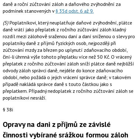
daně a roční zúčtování záloh a daňového zvýhodnění za
podmínek stanovených v
§ 35d odst. 6 až 9.
(5)
Poplatníkovi, který neuplatňuje daňové zvýhodnění, plátce
daně vrátí jako přeplatek z ročního zúčtování záloh kladný
rozdíl mezi zálohově sraženou daní a daní sníženou o slevy pro
poplatníky daně z příjmů fyzických osob, nejpozději při
zúčtování mzdy za březen po uplynutí zdaňovacího období,
činí-li úhrnná výše tohoto přeplatku více než 50 Kč. O vrácený
přeplatek z ročního zúčtování záloh sníží plátce daně nejbližší
odvody záloh správci daně, nejdéle do konce zdaňovacího
období, nebo požádá o jejich vrácení správce daně; v takovém
případě nakládá správce daně s touto částkou jako s
přeplatkem. Případný nedoplatek z ročního zúčtování záloh se
poplatníkovi nesráží.
§ 38i
Opravy na dani z příjmů ze závislé
činnosti vybírané srážkou formou záloh