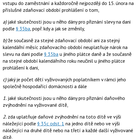
vstupu do zaměstnání a každoročně nejpozději do 15. února na
příslušné zdaňovací období prohlášení o tom,
a)
jaké skutečnosti jsou u něho dány pro přiznání slevy na dani
podle
§ 35ba
, popř. kdy a jak se změnily,
b)
že současně za stejné zdaňovací období ani za stejný
kalendářní měsíc zdaňovacího období neuplatňuje nárok na
slevu na dani podle
§ 35ba
u jiného plátce daně a že současně
na stejné období kalendářního roku neučinil u jiného plátce
prohlášení k dani,
c)
jaký je počet dětí vyživovaných poplatníkem v rámci jeho
společně hospodařící domácnosti a dále
1.
jaké skutečnosti jsou u něho dány pro přiznání daňového
zvýhodnění na vyživované dítě,
2.
zda uplatňuje daňové zvýhodnění na toto dítě ve výši
náležející podle
§ 35c odst. 1
na jedno dítě nebo ve výši
náležející na druhé dítě nebo na třetí a každé další vyživované
dítě,