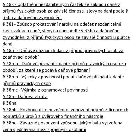
§ 38k - Uplatnění nezdanitelných částek ze základu daně z
příjmů fyzických osob ze závislé činnosti, slevy na dani podle §
35ba a daňového zvýhodnění
§ 38l - Způsob prokazování nároku na odečet nezdanitelné
části základu daně, slevy na dani podle § 35ba a daňového
zvýhodnění z příjmů fyzických osob ze závislé činnosti u plátce
daně
§ 38m - Daňové přiznání k dani z příjmů právnických osob za
zdaňovací období
§ 38ma - Daňové přiznání k dani z příjmů právnických osob za
období, za které se podává daňové přiznání
§ 38mb - Výjimky z povinnosti podat daňové přiznání k dani z
příjmů právnických osob
§ 38mc - Výjimka z oznamovací povinnosti
§ 38n - Daňová ztráta
§ 38na
§ 38nb - Rozhodnutí o přiznání osvobození příjmů z licenčních
poplatků a úroků z úvěrového finančního nástroje
§ 38nc - Závazné posouzení způsobu, jakým byla vytvořena
cena sjednávaná mezi spojenými osobami