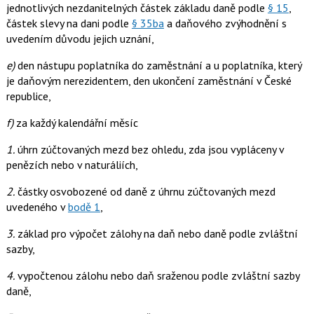
jednotlivých nezdanitelných částek základu daně podle
§ 15
,
částek slevy na dani podle
§ 35ba
a daňového zvýhodnění s
uvedením důvodu jejich uznání,
e)
den nástupu poplatníka do zaměstnání a u poplatníka, který
je daňovým nerezidentem, den ukončení zaměstnání v České
republice,
f)
za každý kalendářní měsíc
1.
úhrn zúčtovaných mezd bez ohledu, zda jsou vypláceny v
penězích nebo v naturáliích,
2.
částky osvobozené od daně z úhrnu zúčtovaných mezd
uvedeného v
bodě 1
,
3.
základ pro výpočet zálohy na daň nebo daně podle zvláštní
sazby,
4.
vypočtenou zálohu nebo daň sraženou podle zvláštní sazby
daně,