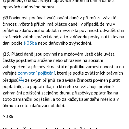
c)
přehledy o dodatečných opravách záloh na daň a daně a
opravách daňového bonusu.
(9)
Povinnost podávat vyúčtování daně z příjmů ze závislé
činnosti, včetně příloh, má plátce daně i v případě, že mu v
průběhu zdaňovacího období nevznikla povinnost odvádět úhrn
sražených záloh správci daně, a to z důvodu poskytnutí slev na
dani podle
§ 35ba
nebo daňového zvýhodnění.
(10)
Plátci daně jsou povinni na mzdovém listě dále uvést
částky pojistného sražené nebo uhrazené na sociální
zabezpečení a příspěvek na státní politiku zaměstnanosti a na
veřejné
zdravotní pojištění
, které je podle zvláštních právních
21
předpisů
)
ze svých příjmů ze závislé činnosti povinen platit
poplatník, a u poplatníka, na kterého se vztahuje povinné
zahraniční pojištění stejného druhu, příspěvky poplatníka na
toto zahraniční pojištění, a to za každý kalendářní měsíc a v
úhrnu za celé zdaňovací období.
§ 38k