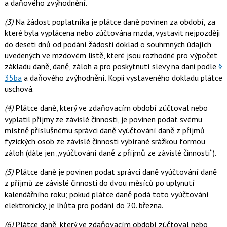
a daňového zvýhodnění.
(3)
Na žádost poplatníka je plátce daně povinen za období, za
které byla vyplácena nebo zúčtována mzda, vystavit nejpozději
do deseti dnů od podání žádosti doklad o souhrnných údajích
uvedených ve mzdovém listě, které jsou rozhodné pro výpočet
základu daně, daně, záloh a pro poskytnutí slevy na dani podle
§
35ba
a daňového zvýhodnění. Kopii vystaveného dokladu plátce
uschová.
(4)
Plátce daně, který ve zdaňovacím období zúčtoval nebo
vyplatil příjmy ze závislé činnosti, je povinen podat svému
místně příslušnému správci daně vyúčtování daně z příjmů
fyzických osob ze závislé činnosti vybírané srážkou formou
záloh (dále jen „vyúčtování daně z příjmů ze závislé činnosti“).
(5)
Plátce daně je povinen podat správci daně vyúčtování daně
z příjmů ze závislé činnosti do dvou měsíců po uplynutí
kalendářního roku; pokud plátce daně podá toto vyúčtování
elektronicky, je lhůta pro podání do 20. března.
(6)
Plátce daně, který ve zdaňovacím období zúčtoval nebo