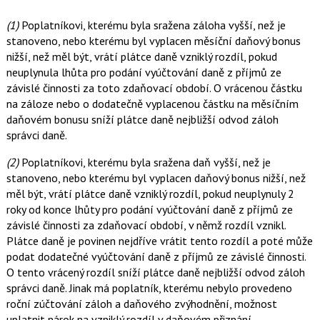
(1)
Poplatníkovi, kterému byla sražena záloha vyšší, než je
stanoveno, nebo kterému byl vyplacen měsíční daňový bonus
nižší, než měl být, vrátí plátce daně vzniklý rozdíl, pokud
neuplynula lhůta pro podání vyúčtování daně z příjmů ze
závislé činnosti za toto zdaňovací období. O vrácenou částku
na záloze nebo o dodatečně vyplacenou částku na měsíčním
daňovém bonusu sníží plátce daně nejbližší odvod záloh
správci daně.
(2)
Poplatníkovi, kterému byla sražena daň vyšší, než je
stanoveno, nebo kterému byl vyplacen daňový bonus nižší, než
měl být, vrátí plátce daně vzniklý rozdíl, pokud neuplynuly 2
roky od konce lhůty pro podání vyúčtování daně z příjmů ze
závislé činnosti za zdaňovací období, v němž rozdíl vznikl.
Plátce daně je povinen nejdříve vrátit tento rozdíl a poté může
podat dodatečné vyúčtování daně z příjmů ze závislé činnosti.
O tento vrácený rozdíl sníží plátce daně nejbližší odvod záloh
správci daně. Jinak má poplatník, kterému nebylo provedeno
roční zúčtování záloh a daňového zvýhodnění, možnost
uplatnit nárok na vzniklý rozdíl v daňovém přiznání.