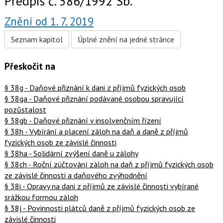
Předpis č. 586/1992 Sb.
Znění od 1. 7. 2019
Seznam kapitol
Úplné znění na jedné stránce
Přeskočit na
§ 38g - Daňové přiznání k dani z příjmů fyzických osob
§ 38ga - Daňové přiznání podávané osobou spravující
pozůstalost
§ 38gb - Daňové přiznání v insolvenčním řízení
§ 38h - Vybírání a placení záloh na daň a daně z příjmů
fyzických osob ze závislé činnosti
§ 38ha - Solidární zvýšení daně u zálohy
§ 38ch - Roční zúčtování záloh na daň z příjmů fyzických osob
ze závislé činnosti a daňového zvýhodnění
§ 38i - Opravy na dani z příjmů ze závislé činnosti vybírané
srážkou formou záloh
§ 38j - Povinnosti plátců daně z příjmů fyzických osob ze
závislé činnosti