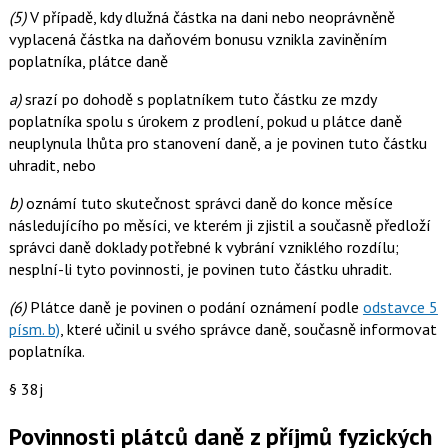
(5)
V případě, kdy dlužná částka na dani nebo neoprávněně
vyplacená částka na daňovém bonusu vznikla zaviněním
poplatníka, plátce daně
a)
srazí po dohodě s poplatníkem tuto částku ze mzdy
poplatníka spolu s úrokem z prodlení, pokud u plátce daně
neuplynula lhůta pro stanovení daně, a je povinen tuto částku
uhradit, nebo
b)
oznámí tuto skutečnost správci daně do konce měsíce
následujícího po měsíci, ve kterém ji zjistil a současně předloží
správci daně doklady potřebné k vybrání vzniklého rozdílu;
nesplní-li tyto povinnosti, je povinen tuto částku uhradit.
(6)
Plátce daně je povinen o podání oznámení podle
odstavce 5
písm. b)
, které učinil u svého správce daně, současně informovat
poplatníka.
§ 38j
Povinnosti plátců daně z příjmů fyzických