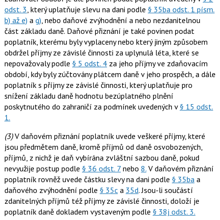
odst. 3
, který uplatňuje slevu na dani podle
§ 35ba odst. 1 písm.
b) až e)
a
g)
, nebo daňové zvýhodnění a nebo nezdanitelnou
část základu daně. Daňové přiznání je také povinen podat
poplatník, kterému byly vyplaceny nebo který jiným způsobem
obdržel příjmy ze závislé činnosti za uplynulá léta, které se
nepovažovaly podle
§ 5 odst. 4
za jeho příjmy ve zdaňovacím
období, kdy byly zúčtovány plátcem daně v jeho prospěch, a dále
poplatník s příjmy ze závislé činnosti, který uplatňuje pro
snížení základu daně hodnotu bezúplatného plnění
poskytnutého do zahraničí za podmínek uvedených v
§ 15 odst.
1.
(3)
V daňovém přiznání poplatník uvede veškeré příjmy, které
jsou předmětem daně, kromě příjmů od daně osvobozených,
příjmů, z nichž je daň vybírána zvláštní sazbou daně, pokud
nevyužije postup podle
§ 36 odst. 7
nebo
8.
V daňovém přiznání
poplatník rovněž uvede částku slevy na dani podle
§ 35ba
a
daňového zvýhodnění podle
§ 35c
a
35d
. Jsou-li součástí
zdanitelných příjmů též příjmy ze závislé činnosti, doloží je
poplatník daně dokladem vystaveným podle
§ 38j odst. 3.