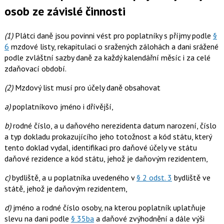
osob ze závislé činnosti
(1)
Plátci daně jsou povinni vést pro poplatníky s příjmy podle
§
6
mzdové listy, rekapitulaci o sražených zálohách a dani srážené
podle zvláštní sazby daně za každý kalendářní měsíc i za celé
zdaňovací období.
(2)
Mzdový list musí pro účely daně obsahovat
a)
poplatníkovo jméno i dřívější,
b)
rodné číslo, a u daňového nerezidenta datum narození, číslo
a typ dokladu prokazujícího jeho totožnost a kód státu, který
tento doklad vydal, identifikaci pro daňové účely ve státu
daňové rezidence a kód státu, jehož je daňovým rezidentem,
c)
bydliště, a u poplatníka uvedeného v
§ 2 odst. 3
bydliště ve
státě, jehož je daňovým rezidentem,
d)
jméno a rodné číslo osoby, na kterou poplatník uplatňuje
slevu na dani podle
§ 35ba
a daňové zvýhodnění a dále výši