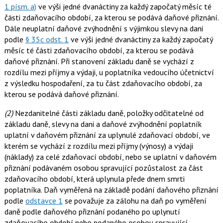
1 písm. a)
ve výši jedné dvanáctiny za každý započatý měsíc té
části zdaňovacího období, za kterou se podává daňové přiznání.
Dále neuplatní daňové zvýhodnění s výjimkou slevy na dani
podle
§ 35c odst. 1
ve výši jedné dvanáctiny za každý započatý
měsíc té části zdaňovacího období, za kterou se podává
daňové přiznání. Při stanovení základu daně se vychází z
rozdílu mezi příjmy a výdaji, u poplatníka vedoucího účetnictví
z výsledku hospodaření, za tu část zdaňovacího období, za
kterou se podává daňové přiznání.
(2)
Nezdanitelné části základu daně, položky odčitatelné od
základu daně, slevy na dani a daňové zvýhodnění poplatník
uplatní v daňovém přiznání za uplynulé zdaňovací období, ve
kterém se vychází z rozdílu mezi příjmy (výnosy) a výdaji
(náklady) za celé zdaňovací období, nebo se uplatní v daňovém
přiznání podávaném osobou spravující pozůstalost za část
zdaňovacího období, která uplynula přede dnem smrti
poplatníka. Daň vyměřená na základě podání daňového přiznání
podle
odstavce 1
se považuje za zálohu na daň po vyměření
daně podle daňového přiznání podaného po uplynutí
zdaňovacího období nebo podaného osobou spravující