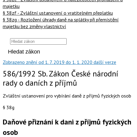
majetku
§ 38zf - Zvláštní ustanovení o vratitelném přeplatku
§ 38zg - Rozložení úhrady daně na splátky při přemístění
majetku bez změny vlastnictví
Zobrazeno
znění
od 1. 7. 2019
do 1. 1. 2020
další verze
586/1992 Sb. Zákon České národní
rady o daních z příjmů
Zvláštní ustanovení pro vybírání daně z příjmů fyzických osob
§ 38g
Daňové přiznání k dani z příjmů fyzických
osob