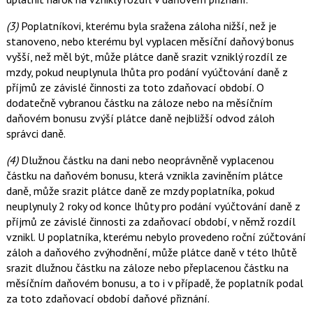
(3)
Poplatníkovi, kterému byla sražena záloha nižší, než je
stanoveno, nebo kterému byl vyplacen měsíční daňový bonus
vyšší, než měl být, může plátce daně srazit vzniklý rozdíl ze
mzdy, pokud neuplynula lhůta pro podání vyúčtování daně z
příjmů ze závislé činnosti za toto zdaňovací období. O
dodatečně vybranou částku na záloze nebo na měsíčním
daňovém bonusu zvýší plátce daně nejbližší odvod záloh
správci daně.
(4)
Dlužnou částku na dani nebo neoprávněně vyplacenou
částku na daňovém bonusu, která vznikla zaviněním plátce
daně, může srazit plátce daně ze mzdy poplatníka, pokud
neuplynuly 2 roky od konce lhůty pro podání vyúčtování daně z
příjmů ze závislé činnosti za zdaňovací období, v němž rozdíl
vznikl. U poplatníka, kterému nebylo provedeno roční zúčtování
záloh a daňového zvýhodnění, může plátce daně v této lhůtě
srazit dlužnou částku na záloze nebo přeplacenou částku na
měsíčním daňovém bonusu, a to i v případě, že poplatník podal
za toto zdaňovací období daňové přiznání.