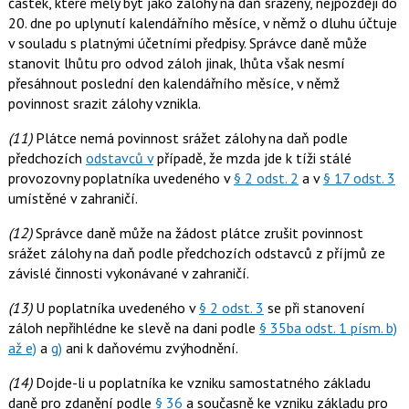
částek, které měly být jako zálohy na daň sraženy, nejpozději do
20. dne po uplynutí kalendářního měsíce, v němž o dluhu účtuje
v souladu s platnými účetními předpisy. Správce daně může
stanovit lhůtu pro odvod záloh jinak, lhůta však nesmí
přesáhnout poslední den kalendářního měsíce, v němž
povinnost srazit zálohy vznikla.
(11)
Plátce nemá povinnost srážet zálohy na daň podle
předchozích
odstavců v
případě, že mzda jde k tíži stálé
provozovny poplatníka uvedeného v
§ 2 odst. 2
a v
§ 17 odst. 3
umístěné v zahraničí.
(12)
Správce daně může na žádost plátce zrušit povinnost
srážet zálohy na daň podle předchozích odstavců z příjmů ze
závislé činnosti vykonávané v zahraničí.
(13)
U poplatníka uvedeného v
§ 2 odst. 3
se při stanovení
záloh nepřihlédne ke slevě na dani podle
§ 35ba odst. 1 písm. b)
až e)
a
g)
ani k daňovému zvýhodnění.
(14)
Dojde-li u poplatníka ke vzniku samostatného základu
daně pro zdanění podle
§ 36
a současně ke vzniku základu pro