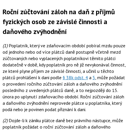
Roční zúčtování záloh na daň z příjmů
fyzických osob ze závislé činnosti a
daňového zvýhodnění
(1)
Poplatník, který ve zdaňovacím období pobíral mzdu pouze
od jednoho nebo od více plátců daně postupně včetně mezd
zúčtovaných nebo vyplacených poplatníkovi těmito plátci
dodatečně v době, kdy poplatník pro ně již nevykonával činnost,
ze které plyne příjem ze závislé činnosti, a učinil u těchto
plátců prohlášení k dani podle
§ 38k odst. 4
a
5
, může požádat
o provedení ročního zúčtování záloh a daňového zvýhodnění
posledního z uvedených plátců daně, a to nejpozději do 15.
února po uplynutí zdaňovacího období. Roční zúčtování záloh
a daňového zvýhodnění neprovede plátce u poplatníka, který
podá nebo je povinen podat přiznání k dani.
(2)
Dojde-li k zániku plátce daně bez právního nástupce, může
poplatník požádat o roční zúčtování záloh a daňového