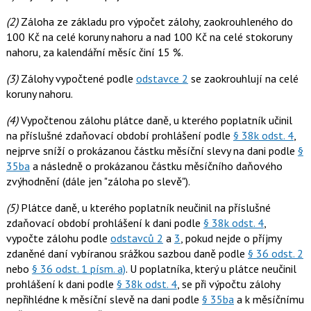
(2)
Záloha ze základu pro výpočet zálohy, zaokrouhleného do
100 Kč na celé koruny nahoru a nad 100 Kč na celé stokoruny
nahoru, za kalendářní měsíc činí 15 %.
(3)
Zálohy vypočtené podle
odstavce 2
se zaokrouhlují na celé
koruny nahoru.
(4)
Vypočtenou zálohu plátce daně, u kterého poplatník učinil
na příslušné zdaňovací období prohlášení podle
§ 38k odst. 4
,
nejprve sníží o prokázanou částku měsíční slevy na dani podle
§
35ba
a následně o prokázanou částku měsíčního daňového
zvýhodnění (dále jen "záloha po slevě").
(5)
Plátce daně, u kterého poplatník neučinil na příslušné
zdaňovací období prohlášení k dani podle
§ 38k odst. 4
,
vypočte zálohu podle
odstavců 2
a
3
, pokud nejde o příjmy
zdaněné daní vybíranou srážkou sazbou daně podle
§ 36 odst. 2
nebo
§ 36 odst. 1 písm. a)
. U poplatníka, který u plátce neučinil
prohlášení k dani podle
§ 38k odst. 4
, se při výpočtu zálohy
nepřihlédne k měsíční slevě na dani podle
§ 35ba
a k měsíčnímu