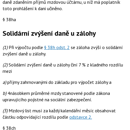
daně zdaněním příjmů mzdovou účtárnu, u níž má poplatník
toto prohlášení k dani učiněno.
§ 38ha
Solidární zvýšení daně u zálohy
(1)
Při výpočtu podle
§ 38h odst. 2
se záloha zvýší o solidární
zvýšení daně u zálohy.
(2)
Solidární zvýšení daně u zálohy činí 7 % z kladného rozdílu
mezi
a)
příjmy zahrnovanými do základu pro výpočet zálohy a
b)
4násobkem průměrné mzdy stanovené podle zákona
upravujícího pojistné na sociální zabezpečení.
(3)
Mzdový list musí za každý kalendářní měsíc obsahovat
částku odpovídající rozdílu podle
odstavce 2.
§ 38ch