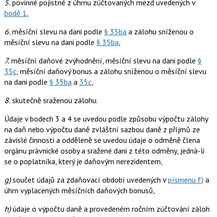
5.
povinné pojistné z úhrnu zúčtovaných mezd uvedených v
bodě 1
,
6.
měsíční slevu na dani podle
§ 35ba
a zálohu sníženou o
měsíční slevu na dani podle
§ 35ba
,
7.
měsíční daňové zvýhodnění, měsíční slevu na dani podle
§
35c
, měsíční daňový bonus a zálohu sníženou o měsíční slevu
na dani podle
§ 35ba
a
35c
,
8.
skutečně sraženou zálohu.
Údaje v bodech 3 a 4 se uvedou podle způsobu výpočtu zálohy
na daň nebo výpočtu daně zvláštní sazbou daně z příjmů ze
závislé činnosti a odděleně se uvedou údaje o odměně člena
orgánu právnické osoby a sražené dani z této odměny, jedná-li
se o poplatníka, který je daňovým nerezidentem,
g)
součet údajů za zdaňovací období uvedených v
písmenu f)
a
úhrn vyplacených měsíčních daňových bonusů,
h)
údaje o výpočtu daně a provedeném ročním zúčtování záloh