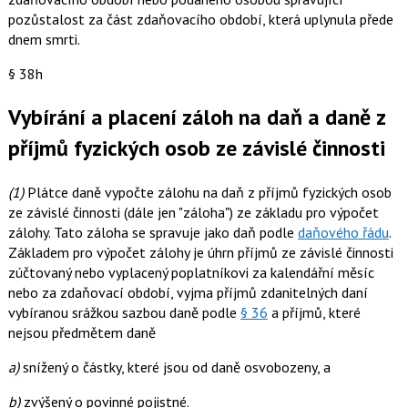
pozůstalost za část zdaňovacího období, která uplynula přede
dnem smrti.
§ 38h
Vybírání a placení záloh na daň a daně z
příjmů fyzických osob ze závislé činnosti
(1)
Plátce daně vypočte zálohu na daň z příjmů fyzických osob
ze závislé činnosti (dále jen "záloha") ze základu pro výpočet
zálohy. Tato záloha se spravuje jako daň podle
daňového řádu
.
Základem pro výpočet zálohy je úhrn příjmů ze závislé činnosti
zúčtovaný nebo vyplacený poplatníkovi za kalendářní měsíc
nebo za zdaňovací období, vyjma příjmů zdanitelných daní
vybíranou srážkou sazbou daně podle
§ 36
a příjmů, které
nejsou předmětem daně
a)
snížený o částky, které jsou od daně osvobozeny, a
b)
zvýšený o povinné pojistné.