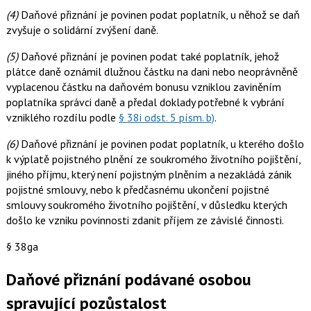
(4)
Daňové přiznání je povinen podat poplatník, u něhož se daň
zvyšuje o solidární zvýšení daně.
(5)
Daňové přiznání je povinen podat také poplatník, jehož
plátce daně oznámil dlužnou částku na dani nebo neoprávněně
vyplacenou částku na daňovém bonusu vzniklou zaviněním
poplatníka správci daně a předal doklady potřebné k vybrání
vzniklého rozdílu podle
§ 38i odst. 5 písm. b)
.
(6)
Daňové přiznání je povinen podat poplatník, u kterého došlo
k výplatě pojistného plnění ze soukromého životního pojištění,
jiného příjmu, který není pojistným plněním a nezakládá zánik
pojistné smlouvy, nebo k předčasnému ukončení pojistné
smlouvy soukromého životního pojištění, v důsledku kterých
došlo ke vzniku povinnosti zdanit příjem ze závislé činnosti.
§ 38ga
Daňové přiznání podávané osobou
spravující pozůstalost