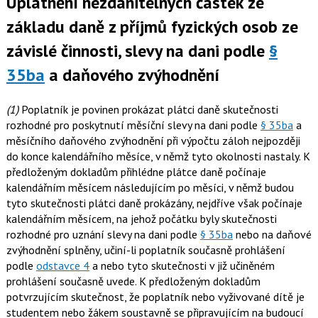
Uplatnění nezdanitelných částek ze
základu daně z příjmů fyzických osob ze
závislé činnosti, slevy na dani podle
§
35ba
a daňového zvýhodnění
(1)
Poplatník je povinen prokázat plátci daně skutečnosti
rozhodné pro poskytnutí měsíční slevy na dani podle
§ 35ba
a
měsíčního daňového zvýhodnění při výpočtu záloh nejpozději
do konce kalendářního měsíce, v němž tyto okolnosti nastaly. K
předloženým dokladům přihlédne plátce daně počínaje
kalendářním měsícem následujícím po měsíci, v němž budou
tyto skutečnosti plátci daně prokázány, nejdříve však počínaje
kalendářním měsícem, na jehož počátku byly skutečnosti
rozhodné pro uznání slevy na dani podle
§ 35ba
nebo na daňové
zvýhodnění splněny, učiní-li poplatník současně prohlášení
podle
odstavce 4
a nebo tyto skutečnosti v již učiněném
prohlášení současně uvede. K předloženým dokladům
potvrzujícím skutečnost, že poplatník nebo vyživované dítě je
studentem nebo žákem soustavně se připravujícím na budoucí