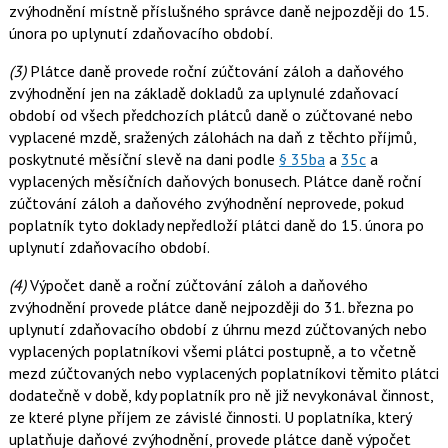
zvýhodnění místně příslušného správce daně nejpozději do 15.
února po uplynutí zdaňovacího období.
(3)
Plátce daně provede roční zúčtování záloh a daňového
zvýhodnění jen na základě dokladů za uplynulé zdaňovací
období od všech předchozích plátců daně o zúčtované nebo
vyplacené mzdě, sražených zálohách na daň z těchto příjmů,
poskytnuté měsíční slevě na dani podle
§ 35ba
a
35c
a
vyplacených měsíčních daňových bonusech. Plátce daně roční
zúčtování záloh a daňového zvýhodnění neprovede, pokud
poplatník tyto doklady nepředloží plátci daně do 15. února po
uplynutí zdaňovacího období.
(4)
Výpočet daně a roční zúčtování záloh a daňového
zvýhodnění provede plátce daně nejpozději do 31. března po
uplynutí zdaňovacího období z úhrnu mezd zúčtovaných nebo
vyplacených poplatníkovi všemi plátci postupně, a to včetně
mezd zúčtovaných nebo vyplacených poplatníkovi těmito plátci
dodatečně v době, kdy poplatník pro ně již nevykonával činnost,
ze které plyne příjem ze závislé činnosti. U poplatníka, který
uplatňuje daňové zvýhodnění, provede plátce daně výpočet