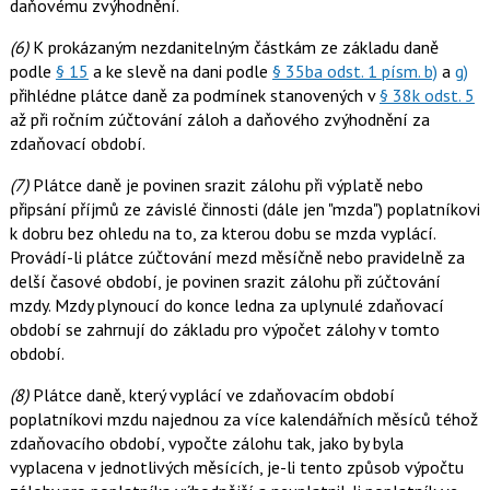
daňovému zvýhodnění.
(6)
K prokázaným nezdanitelným částkám ze základu daně
podle
§ 15
a ke slevě na dani podle
§ 35ba odst. 1 písm. b)
a
g)
přihlédne plátce daně za podmínek stanovených v
§ 38k odst. 5
až při ročním zúčtování záloh a daňového zvýhodnění za
zdaňovací období.
(7)
Plátce daně je povinen srazit zálohu při výplatě nebo
připsání příjmů ze závislé činnosti (dále jen "mzda") poplatníkovi
k dobru bez ohledu na to, za kterou dobu se mzda vyplácí.
Provádí-li plátce zúčtování mezd měsíčně nebo pravidelně za
delší časové období, je povinen srazit zálohu při zúčtování
mzdy. Mzdy plynoucí do konce ledna za uplynulé zdaňovací
období se zahrnují do základu pro výpočet zálohy v tomto
období.
(8)
Plátce daně, který vyplácí ve zdaňovacím období
poplatníkovi mzdu najednou za více kalendářních měsíců téhož
zdaňovacího období, vypočte zálohu tak, jako by byla
vyplacena v jednotlivých měsících, je-li tento způsob výpočtu