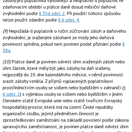
zálohy pro poplatníka výhodnější a neuplatnil-li poplatník ve
zdaňovacím období u plátce daně dosud měsíční daňové
zvýhodnění podle
§ 35d odst. 2.
Při použití tohoto způsobu
nelze použít zdanění podle
§ 6 odst. 4.
(9)
Nepožádá-li poplatník o roční zúčtování záloh a daňového
zvýhodnění, je sraženými zálohami ze mzdy jeho daňová
povinnost splněna, pokud není povinen podat přiznání podle
§
38g
.
(10)
Plátce daně je povinen odvést úhrn sražených záloh nebo
úhrn částek, které měly být jako zálohy na daň sraženy,
nejpozději do 20. dne kalendářního měsíce, v němž povinnost
srazit zálohy vznikla. Z příjmů vyplacených poplatníkovi
prostřednictvím osoby se sídlem nebo bydlištěm v zahraničí (
§
6 odst. 2
) s výjimkou osoby se sídlem nebo bydlištěm v jiném
členském státě Evropské unie nebo státě tvořícím Evropský
hospodářský prostor, která má na území České republiky
organizační složku, jejímž předmětem činnosti je
zprostředkování zaměstnání na základě povolení podle zákona
upravujícího zaměstnanost, je povinen plátce daně odvést úhrn