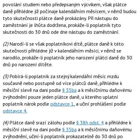
povolání studiem nebo předepsaným výcvikem, však plátce
daně přihlédne již počínaje kalendářním měsícem, v němž budou
tyto skutečnosti plátce daně prokázány. Při nástupu do
zaměstnání je lhůta dodržena, prokáže-li poplatník tyto
skutečnosti do 30 dnů ode dne nástupu do zaměstnání.
(2)
Narodí-li se však poplatníkovi dítě, plátce daně k této
skutečnosti přihlédne již v kalendářním měsíci, v němž se
narodilo, prokáže-li poplatník jeho narození plátci daně do 30
dnů po narození dítěte.
(3)
Pobírá-li poplatník za stejný kalendářní měsíc mzdu
současně nebo postupně od více plátců daně, přihlédne k
měsíční slevě na dani podle
§ 35ba
a k měsíčnímu daňovému
zvýhodnění pouze jeden plátce daně, u kterého uplatní
poplatník nárok podle
odstavce 1
, a učiní prohlášení podle
odstavce 4.
(4)
Plátce daně srazí zálohu podle
§ 38h odst. 4
a přihlédne k
měsíční slevě na dani podle
§ 35ba
a k měsíčnímu daňovému
zvýhodnění, učiní-li poplatník prokazatelně do 30 dnů po