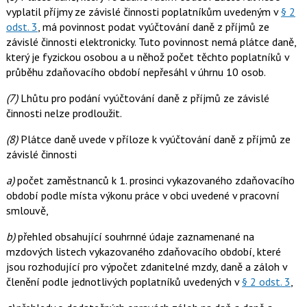
vyplatil příjmy ze závislé činnosti poplatníkům uvedeným v
§ 2
odst. 3
, má povinnost podat vyúčtování daně z příjmů ze
závislé činnosti elektronicky. Tuto povinnost nemá plátce daně,
který je fyzickou osobou a u něhož počet těchto poplatníků v
průběhu zdaňovacího období nepřesáhl v úhrnu 10 osob.
(7)
Lhůtu pro podání vyúčtování daně z příjmů ze závislé
činnosti nelze prodloužit.
(8)
Plátce daně uvede v příloze k vyúčtování daně z příjmů ze
závislé činnosti
a)
počet zaměstnanců k 1. prosinci vykazovaného zdaňovacího
období podle místa výkonu práce v obci uvedené v pracovní
smlouvě,
b)
přehled obsahující souhrnné údaje zaznamenané na
mzdových listech vykazovaného zdaňovacího období, které
jsou rozhodující pro výpočet zdanitelné mzdy, daně a záloh v
členění podle jednotlivých poplatníků uvedených v
§ 2 odst. 3
,