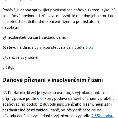
Podává-li osoba spravující pozůstalost daňové tvrzení týkající
se daňové povinnosti zůstavitele vzniklé ode dne jeho smrti do
dne předcházejícího dni skončení řízení o pozůstalosti,
neuplatní
a)
nezdanitelnou část základu daně,
b)
slevu na dani, s výjimkou slevy na dani podle
§ 35
,
c)
daňové zvýhodnění.
§ 38gb
Daňové přiznání v insolvenčním řízení
(1)
Poplatník, který je fyzickou osobou, s výjimkou poplatníka s
příjmy pouze podle
§ 6
, který podává daňové přiznání v průběhu
zdaňovacího období z důvodu insolvenčního řízení, neuplatní
nezdanitelné části základu daně, položky odčitatelné od
základu daně, slevy na dani s výjimkou slevy podle
§ 35ba odst.