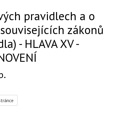
vých pravidlech a o
souvisejících zákonů
la) - HLAVA XV -
NOVENÍ
b.
stránce