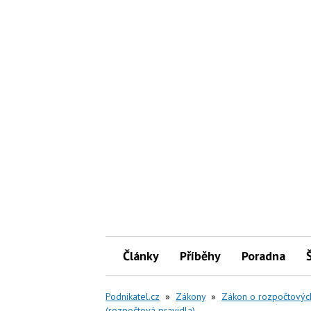
Články
Příběhy
Poradna
Podnikatel.cz
»
Zákony
»
Zákon o rozpočtových
(rozpočtová pravidla)