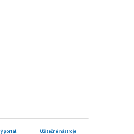
ý portál
Užitečné nástroje