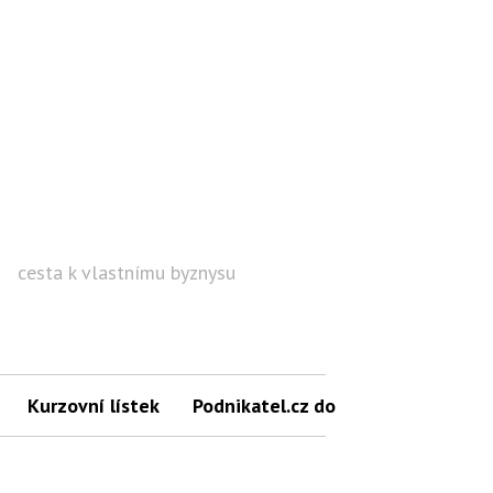
cesta k vlastnímu byznysu
Hled
Kurzovní lístek
Podnikatel.cz do mailu