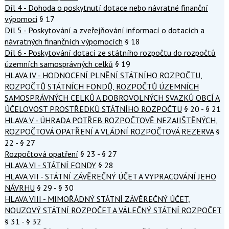
Díl 4 - Dohoda o poskytnutí dotace nebo návratné finanční
výpomoci
§ 17
Díl 5 - Poskytování a zveřejňování informací o dotacích a
návratných finančních výpomocích
§ 18
Díl 6 - Poskytování dotací ze státního rozpočtu do rozpočtů
územních samosprávných celků
§ 19
HLAVA IV - HODNOCENÍ PLNĚNÍ STÁTNÍHO ROZPOČTU,
ROZPOČTŮ STÁTNÍCH FONDŮ, ROZPOČTŮ ÚZEMNÍCH
SAMOSPRÁVNÝCH CELKŮ A DOBROVOLNÝCH SVAZKŮ OBCÍ A
ÚČELOVOST PROSTŘEDKŮ STÁTNÍHO ROZPOČTU
§ 20 - § 21
HLAVA V - ÚHRADA POTŘEB ROZPOČTOVĚ NEZAJIŠTĚNÝCH,
ROZPOČTOVÁ OPATŘENÍ A VLÁDNÍ ROZPOČTOVÁ REZERVA
§
22 - § 27
Rozpočtová opatření
§ 23 - § 27
HLAVA VI - STÁTNÍ FONDY
§ 28
HLAVA VII - STÁTNÍ ZÁVĚREČNÝ ÚČET A VYPRACOVÁNÍ JEHO
NÁVRHU
§ 29 - § 30
HLAVA VIII - MIMOŘÁDNÝ STÁTNÍ ZÁVĚREČNÝ ÚČET,
NOUZOVÝ STÁTNÍ ROZPOČET A VÁLEČNÝ STÁTNÍ ROZPOČET
§ 31 - § 32