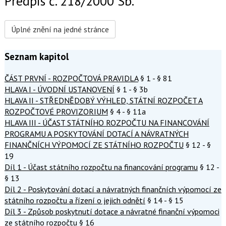
Předpis č. 218/2000 Sb.
Úplné znění na jedné stránce
Seznam kapitol
ČÁST PRVNÍ - ROZPOČTOVÁ PRAVIDLA
§ 1 - § 81
HLAVA I - ÚVODNÍ USTANOVENÍ
§ 1 - § 3b
HLAVA II - STŘEDNĚDOBÝ VÝHLED, STÁTNÍ ROZPOČET A
ROZPOČTOVÉ PROVIZORIUM
§ 4 - § 11a
HLAVA III - ÚČAST STÁTNÍHO ROZPOČTU NA FINANCOVÁNÍ
PROGRAMU A POSKYTOVÁNÍ DOTACÍ A NÁVRATNÝCH
FINANČNÍCH VÝPOMOCÍ ZE STÁTNÍHO ROZPOČTU
§ 12 - §
19
Díl 1 - Účast státního rozpočtu na financování programu
§ 12 -
§ 13
Díl 2 - Poskytování dotací a návratných finančních výpomocí ze
státního rozpočtu a řízení o jejich odnětí
§ 14 - § 15
Díl 3 - Způsob poskytnutí dotace a návratné finanční výpomoci
ze státního rozpočtu
§ 16