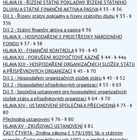
HLAVA IX - ŘÍZENÍ STÁTNÍ POKLADNY, ŘÍZENÍ STÁTNÍHO
DLUHU A STÁTNÍ FINANČNÍ AKTIVA A PASIVA
§ 33 - § 36
Díl 1 - Řízení státní pokladny a řízení státního dluhu
§ 33 - §
35b
Díl 2 - Státní finanční aktiva a pasiva
§ 36
HLAVA X - HOSPODAŘENÍ S PROSTŘEDKY NÁRODNÍHO
FONDU
§ 37 - § 38
HLAVA XI - FINANČNÍ KONTROLA
§ 39 - § 43
HLAVA XII - PORUŠENÍ ROZPOČTOVÉ KÁZNĚ
§ 44 - § 44a
HLAVA XIII - HOSPODAŘENÍ ORGANIZAČNÍCH SLOŽEK STÁTU
A PŘÍSPĚVKOVÝCH ORGANIZACÍ
§ 45 - § 70
Díl 1 - Hospodaření organizačních složek státu
§ 45 - § 52
Díl 2 - Hospodaření příspěvkových organizací
§ 53 - § 63
Díl 3 - Společná ustanovení pro hospodaření organizačních
složek státu a příspěvkových organizací
§ 64 - § 70
HLAVA XIV - USTANOVENÍ SPOLEČNÁ A PŘECHODNÁ
§ 73 - §
80
Přechodná ustanovení
§ 76 - § 80
HLAVA XV - ZRUŠOVACÍ USTANOVENÍ
§ 81
ČÁST ČTVRTÁ - Změna zákona č. 579/1991 Sb. o státním
rozpočtu České republiky na rok 1992 a o změně a doplnění