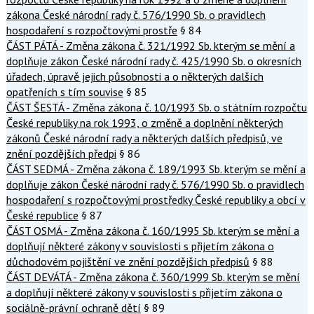
zákona České národní rady č. 576/1990 Sb. o pravidlech
hospodaření s rozpočtovými prostře
§ 84
ČÁST PÁTÁ - Změna zákona č. 321/1992 Sb. kterým se mění a
doplňuje zákon České národní rady č. 425/1990 Sb. o okresních
úřadech, úpravě jejich působnosti a o některých dalších
opatřeních s tím souvise
§ 85
ČÁST ŠESTÁ - Změna zákona č. 10/1993 Sb. o státním rozpočtu
České republiky na rok 1993, o změně a doplnění některých
zákonů České národní rady a některých dalších předpisů, ve
znění pozdějších předpi
§ 86
ČÁST SEDMÁ - Změna zákona č. 189/1993 Sb. kterým se mění a
doplňuje zákon České národní rady č. 576/1990 Sb. o pravidlech
hospodaření s rozpočtovými prostředky České republiky a obcí v
České republice
§ 87
ČÁST OSMÁ - Změna zákona č. 160/1995 Sb. kterým se mění a
doplňují některé zákony v souvislosti s přijetím zákona o
důchodovém pojištění ve znění pozdějších předpisů
§ 88
ČÁST DEVÁTÁ - Změna zákona č. 360/1999 Sb. kterým se mění
a doplňují některé zákony v souvislosti s přijetím zákona o
sociálně-právní ochraně dětí
§ 89