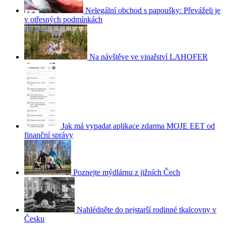
Nelegální obchod s papoušky: Převáželi je
v otřesných podmínkách
Na návštěve ve vinařství LAHOFER
Jak má vypadat aplikace zdarma MOJE EET od
finanční správy
Poznejte mýdlárnu z jižních Čech
Nahlédněte do nejstarší rodinné tkalcovny v
Česku