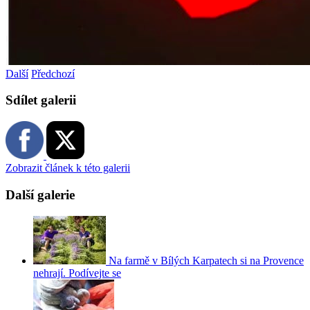
Další
Předchozí
Sdílet galerii
Zobrazit článek k této galerii
Další galerie
Na farmě v Bílých Karpatech si na Provence
nehrají. Podívejte se