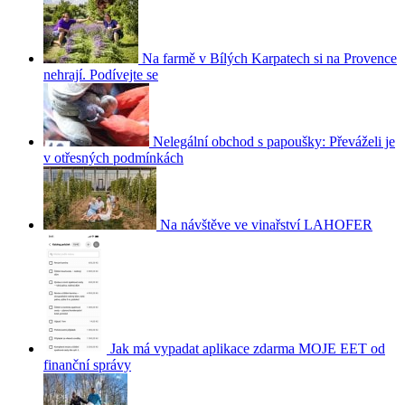
Na farmě v Bílých Karpatech si na Provence
nehrají. Podívejte se
Nelegální obchod s papoušky: Převáželi je
v otřesných podmínkách
Na návštěve ve vinařství LAHOFER
Jak má vypadat aplikace zdarma MOJE EET od
finanční správy