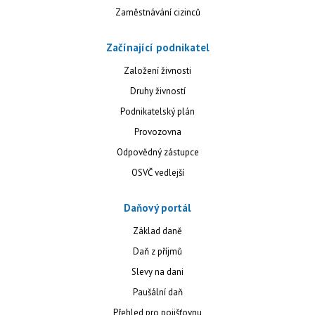
Zaměstnávání cizinců
Začínající podnikatel
Založení živnosti
Druhy živností
Podnikatelský plán
Provozovna
Odpovědný zástupce
OSVČ vedlejší
Daňový portál
Základ daně
Daň z příjmů
Slevy na dani
Paušální daň
Přehled pro pojišťovnu