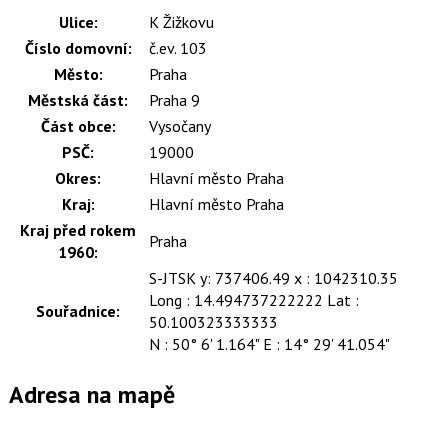
Ulice:
K Žižkovu
Číslo domovní:
č.ev. 103
Město:
Praha
Městská část:
Praha 9
Část obce:
Vysočany
PSČ:
19000
Okres:
Hlavní město Praha
Kraj:
Hlavní město Praha
Kraj před rokem
Praha
1960:
S-JTSK y: 737406.49 x : 1042310.35
Long : 14.494737222222 Lat :
Souřadnice:
50.100323333333
N : 50° 6' 1.164" E : 14° 29' 41.054"
Adresa na mapě