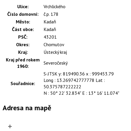
Ulice:
Vrchlického
Číslo domovní:
č.p. 178
Město:
Kadaň
Část obce:
Kadaň
PSČ:
43201
Okres:
Chomutov
Kraj:
Ústecký kraj
Kraj před rokem
Severočeský
1960:
S-JTSK y: 819490.36 x : 999453.79
Long : 13.269742777778 Lat :
Souřadnice:
50.375787222222
N : 50° 22' 32.834" E : 13° 16' 11.074"
Adresa na mapě
+