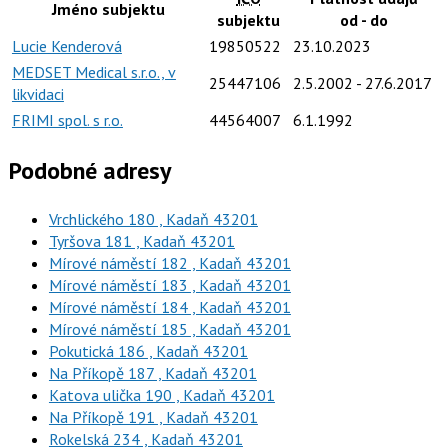
Jméno subjektu
subjektu
od - do
Lucie Kenderová
19850522
23.10.2023
MEDSET Medical s.r.o., v
25447106
2.5.2002
- 27.6.2017
likvidaci
FRIMI spol. s r.o.
44564007
6.1.1992
Podobné adresy
Vrchlického 180 , Kadaň 43201
Tyršova 181 , Kadaň 43201
Mírové náměstí 182 , Kadaň 43201
Mírové náměstí 183 , Kadaň 43201
Mírové náměstí 184 , Kadaň 43201
Mírové náměstí 185 , Kadaň 43201
Pokutická 186 , Kadaň 43201
Na Příkopě 187 , Kadaň 43201
Katova ulička 190 , Kadaň 43201
Na Příkopě 191 , Kadaň 43201
Rokelská 234 , Kadaň 43201