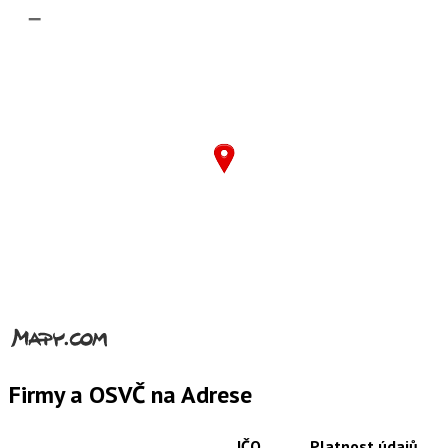
–
Firmy a OSVČ na Adrese
IČO
Platnost údajů