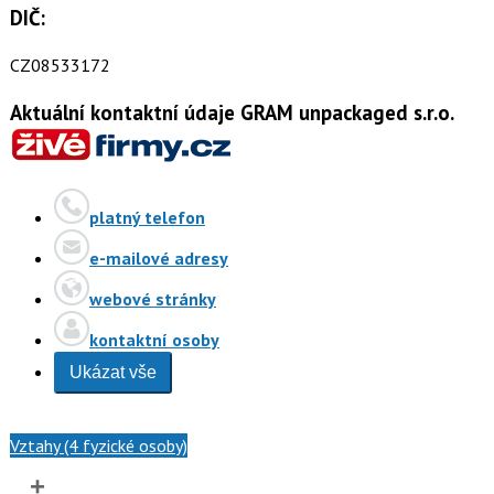
DIČ:
CZ08533172
Aktuální kontaktní údaje GRAM unpackaged s.r.o.
platný telefon
e-mailové adresy
webové stránky
kontaktní osoby
Ukázat vše
Vztahy (4 fyzické osoby)
+