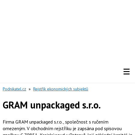
Podnikatel.cz
»
Rejstřík ekonomických subjektů
GRAM unpackaged s.r.o.
Firma GRAM unpackaged s.r.o., společnost s ručením
omezeným. V obchodním rejstříku je zapsána pod spisovou
značkou C 79851, Krajský soud v Ostravě. Její základní kapitál je