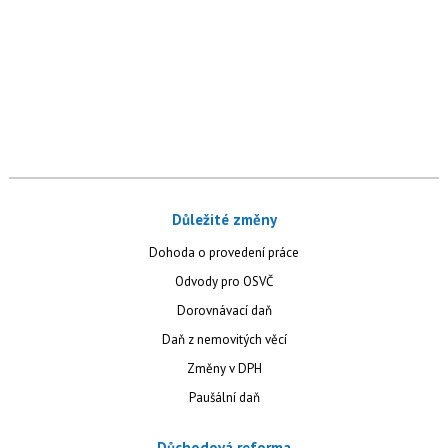
Důležité změny
Dohoda o provedení práce
Odvody pro OSVČ
Dorovnávací daň
Daň z nemovitých věcí
Změny v DPH
Paušální daň
Důchodová reforma