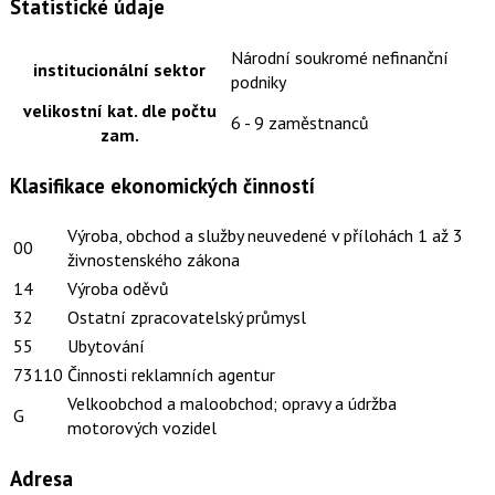
Statistické údaje
Národní soukromé nefinanční
institucionální sektor
podniky
velikostní kat. dle počtu
6 - 9 zaměstnanců
zam.
Klasifikace ekonomických činností
Výroba, obchod a služby neuvedené v přílohách 1 až 3
00
živnostenského zákona
14
Výroba oděvů
32
Ostatní zpracovatelský průmysl
55
Ubytování
73110
Činnosti reklamních agentur
Velkoobchod a maloobchod; opravy a údržba
G
motorových vozidel
Adresa