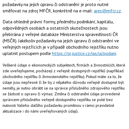
požadavky na jejich úpravu či odstranění je proto nutné
směřovat na zdroj MFČR, konkrétně na e-mail:
ares@mfcr.cz
.
Data ohledně právní formy, předmětu podnikání, kapitálu,
odpovědných osobách a ostatních skutečnostech jsou
přebírána z veřejné databáze Ministerstva spravedlnosti ČR
(MSČR). Jakékoliv požadavky na jejich úpravu či odstranění ve
veřejných rejstřících je v případě obchodního rejstříku nutno
uplatnit postupem podle
https://or.justice.cz/ias/ui/podani
.
Veškeré údaje o ekonomických subjektech, firmách a živnostnících, které
zde uveřejňujeme, pocházejí z veřejně dostupných rejstříků (například
obchodního rejstříku či živnostenského rejstříku). Pokud máte za to, že
údaje jsou nepřesné či že by z nějakého důvodu veřejně dostupné být
neměly, je nutno obrátit se na správce příslušného zdrojového rejstříku
se žádostí o opravu či výmaz. Změna či odstranění údaje provedené
správcem příslušného veřejně dostupného rejstříku se poté bez
nutnosti Vašeho dalšího požadavku promítnou v rámci pravidelné
aktualizace i do námi uveřejňovaných údajů.