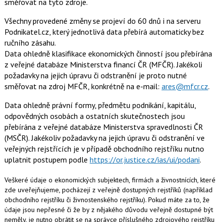
směřovat na tyto zdroje.
Všechny provedené změny se projeví do 60 dnů i na serveru
Podnikatel.cz, který jednotlivá data přebírá automaticky bez
ručního zásahu.
Data ohledně klasifikace ekonomických činností jsou přebírána
z veřejné databáze Ministerstva financí ČR (MFČR). Jakékoli
požadavky na jejich úpravu či odstranění je proto nutné
směřovat na zdroj MFČR, konkrétně na e-mail:
ares@mfcr.cz
.
Data ohledně právní formy, předmětu podnikání, kapitálu,
odpovědných osobách a ostatních skutečnostech jsou
přebírána z veřejné databáze Ministerstva spravedlnosti ČR
(MSČR). Jakékoliv požadavky na jejich úpravu či odstranění ve
veřejných rejstřících je v případě obchodního rejstříku nutno
uplatnit postupem podle
https://or.justice.cz/ias/ui/podani
.
Veškeré údaje o ekonomických subjektech, firmách a živnostnících, které
zde uveřejňujeme, pocházejí z veřejně dostupných rejstříků (například
obchodního rejstříku či živnostenského rejstříku). Pokud máte za to, že
údaje jsou nepřesné či že by z nějakého důvodu veřejně dostupné být
neměly, je nutno obrátit se na správce příslušného zdrojového rejstříku