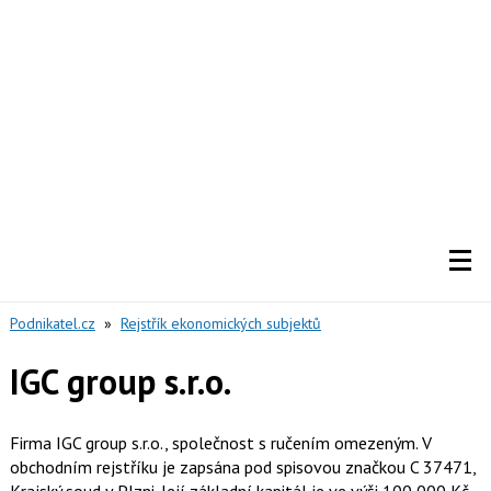
Podnikatel.cz
»
Rejstřík ekonomických subjektů
IGC group s.r.o.
Firma IGC group s.r.o., společnost s ručením omezeným. V
obchodním rejstříku je zapsána pod spisovou značkou C 37471,
Krajský soud v Plzni. Její základní kapitál je ve výši 100 000 Kč.