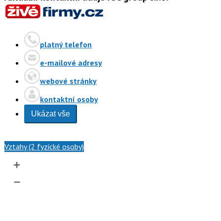
platný telefon
e-mailové adresy
webové stránky
kontaktní osoby
Ukázat vše
Vztahy (2 fyzické osoby)
+
–