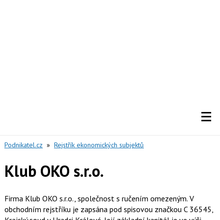
Podnikatel.cz
»
Rejstřík ekonomických subjektů
Klub OKO s.r.o.
Firma Klub OKO s.r.o., společnost s ručením omezeným. V
obchodním rejstříku je zapsána pod spisovou značkou C 36545,
Krajský soud v Hradci Králové. Její základní kapitál je ve výši