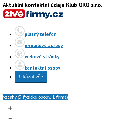
Aktuální kontaktní údaje Klub OKO s.r.o.
platný telefon
e-mailové adresy
webové stránky
kontaktní osoby
Ukázat vše
Vztahy (3 fyzické osoby, 1 firma)
+
–