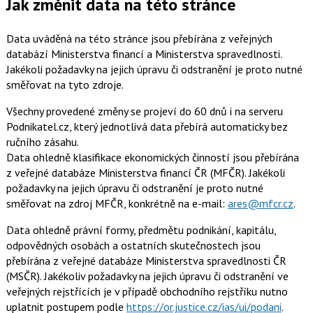
Jak změnit data na této stránce
Data uváděná na této stránce jsou přebírána z veřejných
databází Ministerstva financí a Ministerstva spravedlnosti.
Jakékoli požadavky na jejich úpravu či odstranění je proto nutné
směřovat na tyto zdroje.
Všechny provedené změny se projeví do 60 dnů i na serveru
Podnikatel.cz, který jednotlivá data přebírá automaticky bez
ručního zásahu.
Data ohledně klasifikace ekonomických činností jsou přebírána
z veřejné databáze Ministerstva financí ČR (MFČR). Jakékoli
požadavky na jejich úpravu či odstranění je proto nutné
směřovat na zdroj MFČR, konkrétně na e-mail:
ares@mfcr.cz
.
Data ohledně právní formy, předmětu podnikání, kapitálu,
odpovědných osobách a ostatních skutečnostech jsou
přebírána z veřejné databáze Ministerstva spravedlnosti ČR
(MSČR). Jakékoliv požadavky na jejich úpravu či odstranění ve
veřejných rejstřících je v případě obchodního rejstříku nutno
uplatnit postupem podle
https://or.justice.cz/ias/ui/podani
.