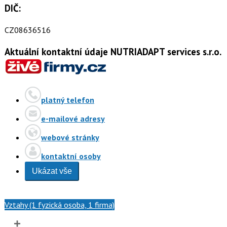
DIČ:
CZ08636516
Aktuální kontaktní údaje NUTRIADAPT services s.r.o.
platný telefon
e-mailové adresy
webové stránky
kontaktní osoby
Ukázat vše
Vztahy (1 fyzická osoba, 1 firma)
+