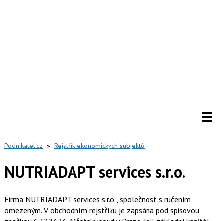
Podnikatel.cz
»
Rejstřík ekonomických subjektů
NUTRIADAPT services s.r.o.
Firma NUTRIADAPT services s.r.o., společnost s ručením
omezeným. V obchodním rejstříku je zapsána pod spisovou
značkou C 322373, Městský soud v Praze. Její základní kapitál