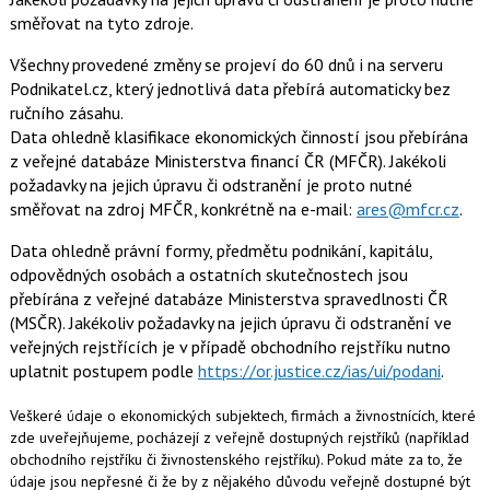
směřovat na tyto zdroje.
Všechny provedené změny se projeví do 60 dnů i na serveru
Podnikatel.cz, který jednotlivá data přebírá automaticky bez
ručního zásahu.
Data ohledně klasifikace ekonomických činností jsou přebírána
z veřejné databáze Ministerstva financí ČR (MFČR). Jakékoli
požadavky na jejich úpravu či odstranění je proto nutné
směřovat na zdroj MFČR, konkrétně na e-mail:
ares@mfcr.cz
.
Data ohledně právní formy, předmětu podnikání, kapitálu,
odpovědných osobách a ostatních skutečnostech jsou
přebírána z veřejné databáze Ministerstva spravedlnosti ČR
(MSČR). Jakékoliv požadavky na jejich úpravu či odstranění ve
veřejných rejstřících je v případě obchodního rejstříku nutno
uplatnit postupem podle
https://or.justice.cz/ias/ui/podani
.
Veškeré údaje o ekonomických subjektech, firmách a živnostnících, které
zde uveřejňujeme, pocházejí z veřejně dostupných rejstříků (například
obchodního rejstříku či živnostenského rejstříku). Pokud máte za to, že
údaje jsou nepřesné či že by z nějakého důvodu veřejně dostupné být