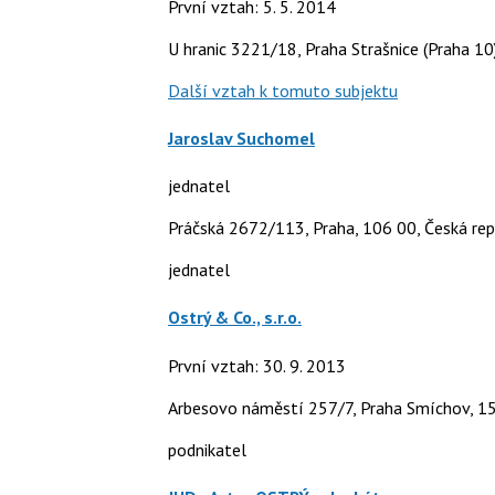
První vztah: 5. 5. 2014
U hranic 3221/18, Praha Strašnice (Praha 10
Další vztah k tomuto subjektu
Jaroslav Suchomel
jednatel
Práčská 2672/113, Praha, 106 00, Česká rep
jednatel
Ostrý & Co., s.r.o.
První vztah: 30. 9. 2013
Arbesovo náměstí 257/7, Praha Smíchov, 1
podnikatel