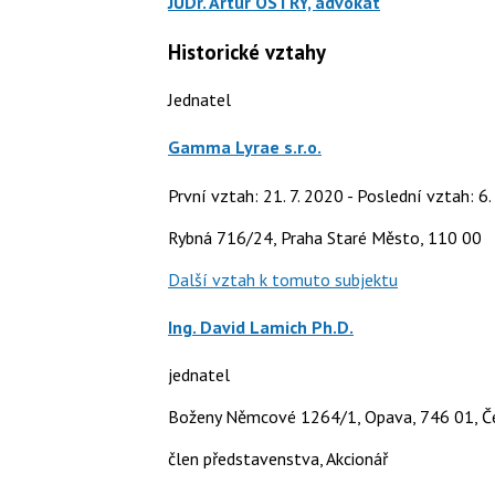
JUDr. Artur OSTRÝ, advokát
Historické vztahy
Jednatel
Gamma Lyrae s.r.o.
První vztah: 21. 7. 2020 - Poslední vztah: 6.
Rybná 716/24, Praha Staré Město, 110 00
Další vztah k tomuto subjektu
Ing. David Lamich Ph.D.
jednatel
Boženy Němcové 1264/1, Opava, 746 01, Če
člen představenstva, Akcionář