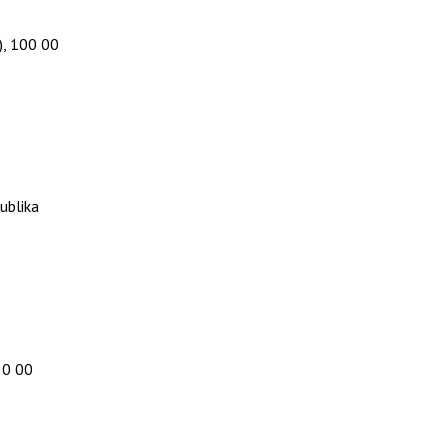
), 100 00
ublika
50 00