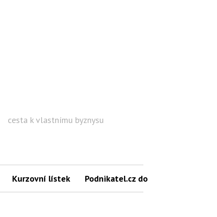
cesta k vlastnímu byznysu
Hled
Kurzovní lístek
Podnikatel.cz do mailu