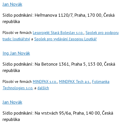
Jan Novák
Sídlo podnikání: Heřmanova 1120/7, Praha, 170 00, Česká
republika
Působí ve firmách
Lesprojekt Stará Boleslav s.r.o.
,
Spolek pro podporu
tradic loutkářství
a
Spolek pro vydávání časopisu Loutkář
Ing. Jan Novák
Sídlo podnikání: Na Betonce 1361, Praha 5, 153 00, Česká
republika
Působí ve firmách
MINDPAX s.r.o.
,
MINDPAX Tech a.s.
,
Folimanka
Technologies s.r.o.
a
dalších
Jan Novák
Sídlo podnikání: Na vrstvách 95/6a, Praha, 140 00, Česká
republika