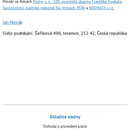
Působí ve firmách
Pionýr, z. s. - 103. pionýrská skupina Františka Soukala
,
Společenství vlastníků jednotek Na Vrstvách 9596
a
NOEMATA s.r.o.
Jan Novák
Sídlo podnikání: Šeříková 496, Jesenice, 252 42, Česká republika
Důležité změny
Dohoda o provedení práce