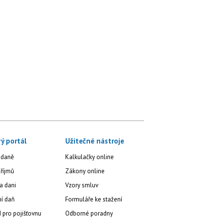
ý portál
Užitečné nástroje
 daně
Kalkulačky online
říjmů
Zákony online
a dani
Vzory smluv
ní daň
Formuláře ke stažení
 pro pojišťovnu
Odborné poradny