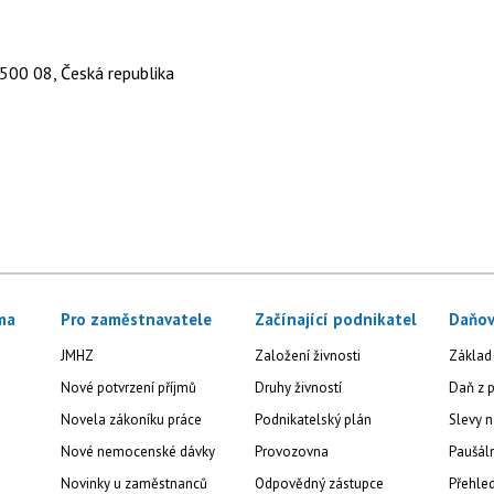
500 08, Česká republika
ma
Pro zaměstnavatele
Začínající podnikatel
Daňov
JMHZ
Založení živnosti
Základ
Nové potvrzení příjmů
Druhy živností
Daň z p
Novela zákoníku práce
Podnikatelský plán
Slevy n
Nové nemocenské dávky
Provozovna
Paušál
Novinky u zaměstnanců
Odpovědný zástupce
Přehled