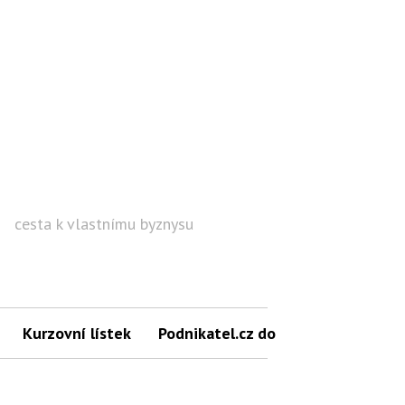
cesta k vlastnímu byznysu
Hled
Kurzovní lístek
Podnikatel.cz do mailu