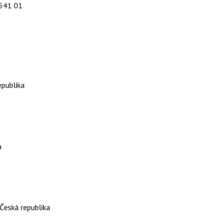
 541 01
epublika
a
Česká republika