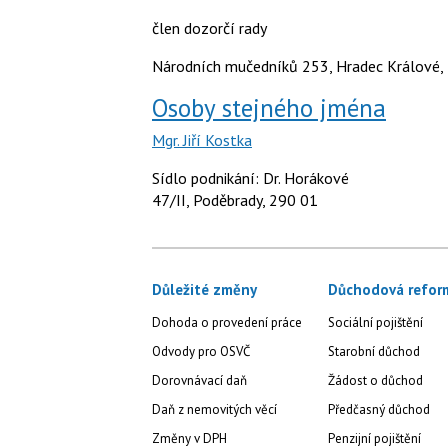
člen dozorčí rady
Národních mučedníků 253, Hradec Králové, 
Osoby stejného jména
Mgr. Jiří Kostka
Sídlo podnikání: Dr. Horákové
47/II, Poděbrady, 290 01
Důležité změny
Důchodová refor
Dohoda o provedení práce
Sociální pojištění
Odvody pro OSVČ
Starobní důchod
Dorovnávací daň
Žádost o důchod
Daň z nemovitých věcí
Předčasný důchod
Změny v DPH
Penzijní pojištění