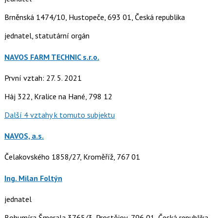
Brněnská 1474/10, Hustopeče, 693 01, Česká republika
jednatel, statutární orgán
NAVOS FARM TECHNIC s.r.o.
První vztah: 27. 5. 2021
Háj 322, Kralice na Hané, 798 12
Další 4 vztahy k tomuto subjektu
NAVOS, a.s.
Čelakovského 1858/27, Kroměříž, 767 01
Ing. Milan Foltýn
jednatel
Bohumíra Šmerala 3765/3, Prostějov, 796 01, Česká republika