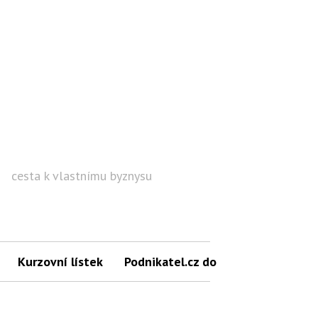
cesta k vlastnímu byznysu
Hled
Kurzovní lístek
Podnikatel.cz do mailu