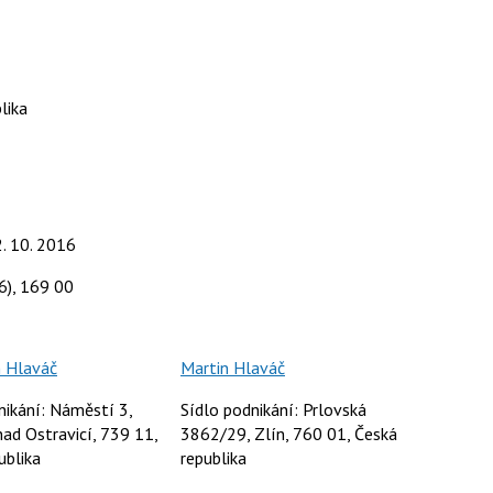
lika
2. 10. 2016
6), 169 00
n Hlaváč
Martin Hlaváč
nikání: Náměstí 3,
Sídlo podnikání: Prlovská
nad Ostravicí, 739 11,
3862/29, Zlín, 760 01, Česká
ublika
republika