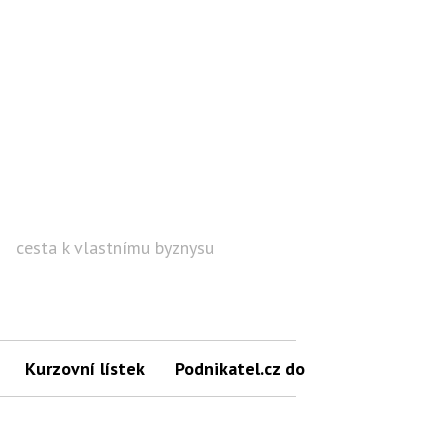
cesta k vlastnímu byznysu
Hled
Kurzovní lístek
Podnikatel.cz do mailu