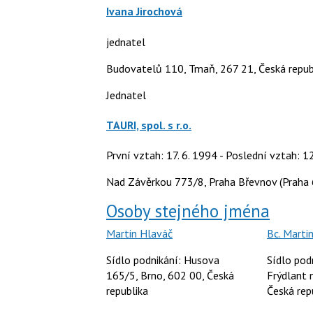
Ivana Jirochová
jednatel
Budovatelů 110, Tmaň, 267 21, Česká repub
Jednatel
TAURI, spol. s r.o.
První vztah: 17. 6. 1994 - Poslední vztah: 1
Nad Závěrkou 773/8, Praha Břevnov (Praha 
Osoby stejného jména
Martin Hlaváč
Bc. Marti
Sídlo podnikání: Husova
Sídlo pod
165/5, Brno, 602 00, Česká
Frýdlant 
republika
Česká rep