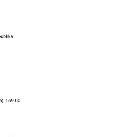
publika
6), 169 00