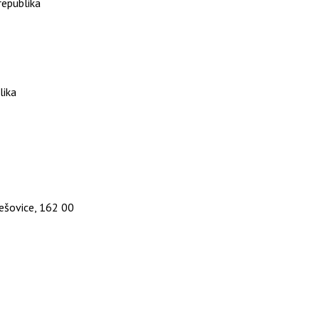
republika
lika
ešovice, 162 00