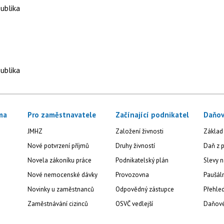
ublika
ublika
ma
Pro zaměstnavatele
Začínající podnikatel
Daňov
JMHZ
Založení živnosti
Základ
Nové potvrzení příjmů
Druhy živností
Daň z p
Novela zákoníku práce
Podnikatelský plán
Slevy n
Nové nemocenské dávky
Provozovna
Paušál
Novinky u zaměstnanců
Odpovědný zástupce
Přehled
Zaměstnávání cizinců
OSVČ vedlejší
Daňové 