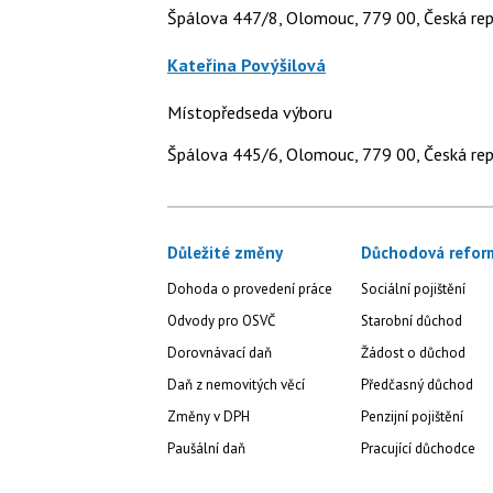
Špálova 447/8, Olomouc, 779 00, Česká rep
Kateřina Povýšilová
Místopředseda výboru
Špálova 445/6, Olomouc, 779 00, Česká rep
Důležité změny
Důchodová refor
Dohoda o provedení práce
Sociální pojištění
Odvody pro OSVČ
Starobní důchod
Dorovnávací daň
Žádost o důchod
Daň z nemovitých věcí
Předčasný důchod
Změny v DPH
Penzijní pojištění
Paušální daň
Pracující důchodce