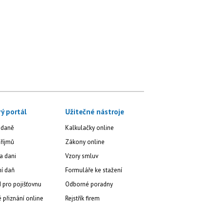
ý portál
Užitečné nástroje
 daně
Kalkulačky online
říjmů
Zákony online
a dani
Vzory smluv
ní daň
Formuláře ke stažení
 pro pojišťovnu
Odborné poradny
přiznání online
Rejstřík firem