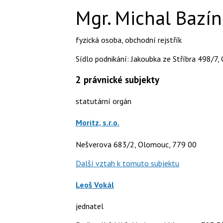
Mgr. Michal Bazí
fyzická osoba
,
obchodní rejstřík
Sídlo podnikání: Jakoubka ze Stříbra 498/7,
2
právnické subjekty
statutární orgán
Moritz, s.r.o.
Nešverova 683/2, Olomouc, 779 00
Další vztah k tomuto subjektu
Leoš Vokál
jednatel