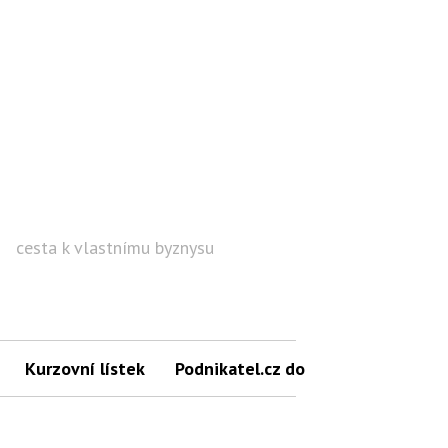
cesta k vlastnímu byznysu
Hled
Kurzovní lístek
Podnikatel.cz do mailu