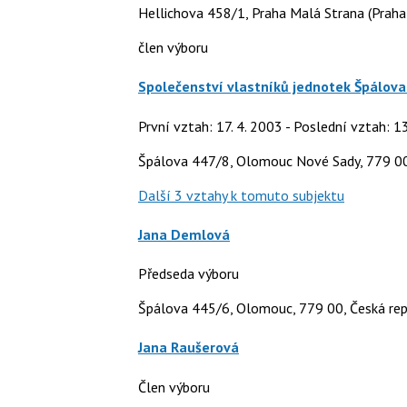
Hellichova 458/1, Praha Malá Strana (Praha
člen výboru
Společenství vlastníků jednotek Špálova 
První vztah: 17. 4. 2003 - Poslední vztah: 1
Špálova 447/8, Olomouc Nové Sady, 779 0
Další 3 vztahy k tomuto subjektu
Jana Demlová
Předseda výboru
Špálova 445/6, Olomouc, 779 00, Česká rep
Jana Raušerová
Člen výboru