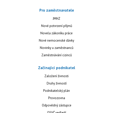
Pro zaměstnavatele
JMHZ
Nové potvrzení příjmů
Novela zákoníku práce
Nové nemocenské dávky
Novinky u zaměstnanců
Zaměstnávání cizinců
Začínající podnikatel
Založení živnosti
Druhy živností
Podnikatelský plán
Provozovna
Odpovědný zástupce
OSVČ vedlejší