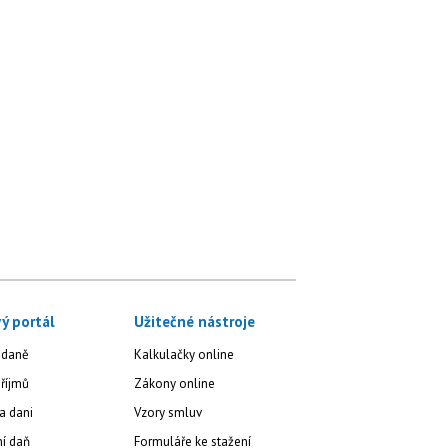
ý portál
Užitečné nástroje
 daně
Kalkulačky online
říjmů
Zákony online
a dani
Vzory smluv
ní daň
Formuláře ke stažení