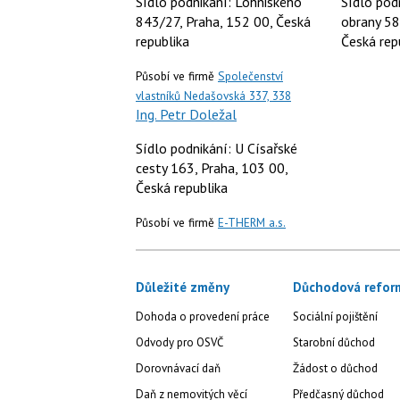
Sídlo podnikání: Lohniského
Sídlo pod
843/27, Praha, 152 00, Česká
obrany 58
republika
Česká rep
Působí ve firmě
Společenství
vlastníků Nedašovská 337, 338
Ing. Petr Doležal
Sídlo podnikání: U Císařské
cesty 163, Praha, 103 00,
Česká republika
Působí ve firmě
E-THERM a.s.
Důležité změny
Důchodová refor
Dohoda o provedení práce
Sociální pojištění
Odvody pro OSVČ
Starobní důchod
Dorovnávací daň
Žádost o důchod
Daň z nemovitých věcí
Předčasný důchod