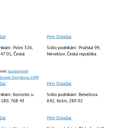
žal
Petr Doležal
nikání: Polní 326,
Sídlo podnikání: Pražská 99,
47 01, Česká
Neveklov, Česká republika
firmě
Společenství
jednotek Dvořákova 1094
žal
Petr Doležal
nikání: Kostelec u
Sídlo podnikání: Benešova
 180, 768 43
642, Kolín, 280 02
žal
Petr Doležal