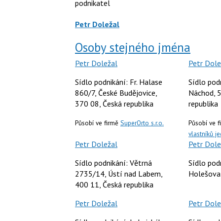
podnikatel
Petr Doležal
Osoby stejného jména
Petr Doležal
Petr Dole
Sídlo podnikání: Fr. Halase
Sídlo pod
860/7, České Budějovice,
Náchod, 5
370 08, Česká republika
republika
Působí ve firmě
SuperOrto s.r.o.
Působí ve 
vlastníků 
Petr Doležal
Petr Dole
Sídlo podnikání: Větrná
Sídlo pod
2735/14, Ústí nad Labem,
Holešova
400 11, Česká republika
Petr Doležal
Petr Dole