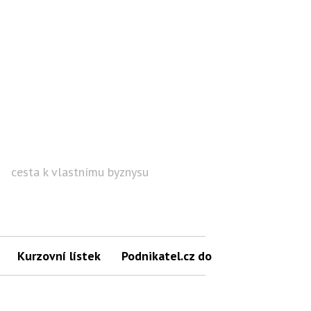
cesta k vlastnímu byznysu
Hled
Kurzovní lístek
Podnikatel.cz do mailu