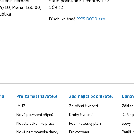
nikání: Národní
Sídlo podnikání: Třebařov 142,
9/10, Praha, 160 00,
569 33
ublika
Působí ve firmě
PPPS DODO s.r.o.
ma
Pro zaměstnavatele
Začínající podnikatel
Daňov
JMHZ
Založení živnosti
Základ
Nové potvrzení příjmů
Druhy živností
Daň z p
Novela zákoníku práce
Podnikatelský plán
Slevy n
Nové nemocenské dávky
Provozovna
Paušál