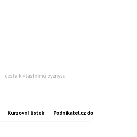
cesta k vlastnímu byznysu
Hled
Kurzovní lístek
Podnikatel.cz do mailu