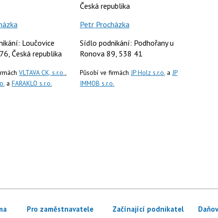
Česká republika
házka
Petr Procházka
nikání: Loučovice
Sídlo podnikání: Podhořany u
76, Česká republika
Ronova 89, 538 41
firmách
VLTAVA CK, s.r.o.
,
Působí ve firmách
JP Holz s.r.o.
a
JP
o.
a
FARAKLO s.r.o.
IMMOB s.r.o.
ma
Pro zaměstnavatele
Začínající podnikatel
Daňov