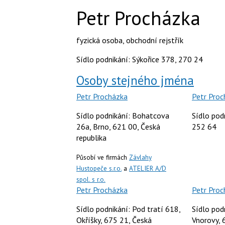
Petr Procházka
fyzická osoba
,
obchodní rejstřík
Sídlo podnikání: Sýkořice 378, 270 24
Osoby stejného jména
Petr Procházka
Petr Proc
Sídlo podnikání: Bohatcova
Sídlo pod
26a, Brno, 621 00, Česká
252 64
republika
Působí ve firmách
Závlahy
Hustopeče s.r.o.
a
ATELIER A/D
spol. s r.o.
Petr Procházka
Petr Proc
Sídlo podnikání: Pod tratí 618,
Sídlo pod
Okříšky, 675 21, Česká
Vnorovy, 