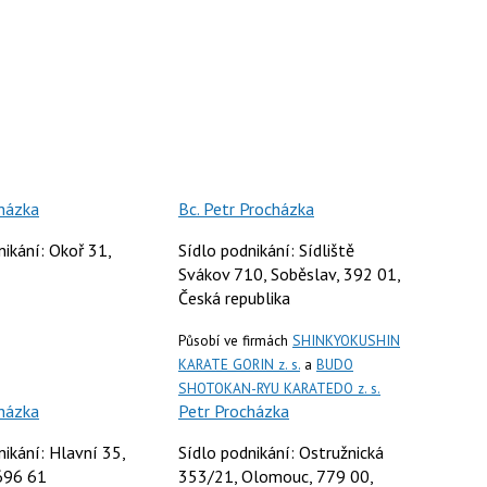
házka
Bc. Petr Procházka
nikání: Okoř 31,
Sídlo podnikání: Sídliště
Svákov 710, Soběslav, 392 01,
Česká republika
Působí ve firmách
SHINKYOKUSHIN
KARATE GORIN z. s.
a
BUDO
SHOTOKAN-RYU KARATEDO z. s.
házka
Petr Procházka
nikání: Hlavní 35,
Sídlo podnikání: Ostružnická
696 61
353/21, Olomouc, 779 00,