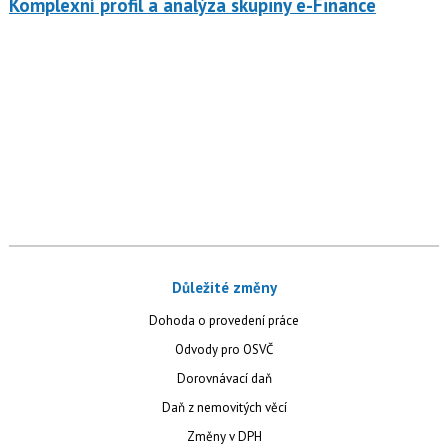
Komplexní profil a analýza skupiny e-Finance
Důležité změny
Dohoda o provedení práce
Odvody pro OSVČ
Dorovnávací daň
Daň z nemovitých věcí
Změny v DPH