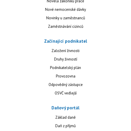
Novela zákoníku práce
Nové nemocenské dávky
Novinky u zaměstnanců
Zaměstnávání cizinců
Začínající podnikatel
Založení živnosti
Druhy živností
Podnikatelský plán
Provozovna
Odpovědný zástupce
OSVČ vedlejší
Daňový portál
Základ daně
Daň z příjmů