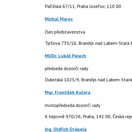
Pařížská 67/11, Praha Josefov, 110 00
Michal Marec
člen představenstva
Tyršova 735/16, Brandýs nad Labem-Stará B
MUDr. Lukáš Pelech
předseda dozorčí rady
Dukelská 1025/4, Brandýs nad Labem-Stará 
Mgr. František Kučera
místopředseda dozorčí rady
K hájovně 970/26, Praha, 142 00, Česká rep
Ing. Oldřich Drápela