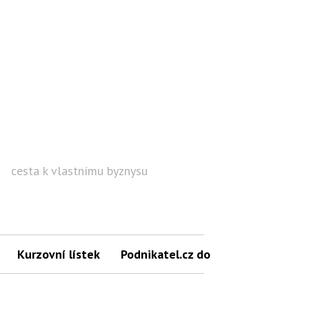
cesta k vlastnímu byznysu
Hled
Kurzovní lístek
Podnikatel.cz do mailu