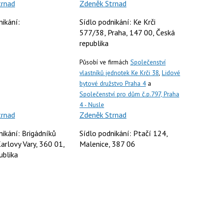
trnad
Zdeněk Strnad
nikání:
Sídlo podnikání: Ke Krči
577/38, Praha, 147 00, Česká
republika
Působí ve firmách
Společenství
vlastníků jednotek Ke Krči 38
,
Lidové
bytové družstvo Praha 4
a
Společenství pro dům č.p.797, Praha
4 - Nusle
trnad
Zdeněk Strnad
nikání: Brigádníků
Sídlo podnikání: Ptačí 124,
arlovy Vary, 360 01,
Malenice, 387 06
ublika