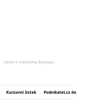
cesta k vlastnímu byznysu
Hled
Kurzovní lístek
Podnikatel.cz do mailu