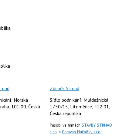
ublika
blika
trnad
Zdeněk Strnad
nikání: Norská
Sídlo podnikání: Mládežnická
raha, 101 00, Česká
1750/15, Litoměřice, 412 01,
Česká republika
Působí ve firmách
STAVBY STRNAD
s.r.o.
a
Caravan Nučničky s.r.o.