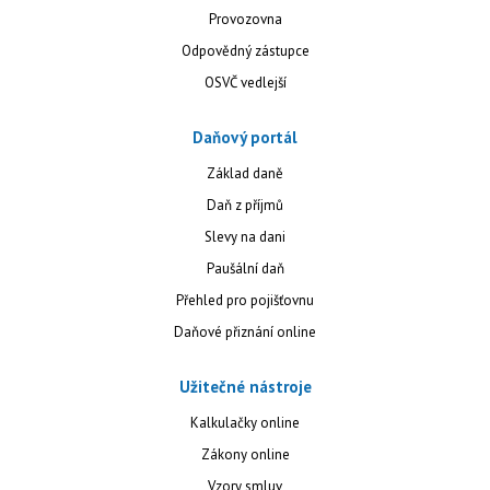
Provozovna
Odpovědný zástupce
OSVČ vedlejší
Daňový portál
Základ daně
Daň z příjmů
Slevy na dani
Paušální daň
Přehled pro pojišťovnu
Daňové přiznání online
Užitečné nástroje
Kalkulačky online
Zákony online
Vzory smluv