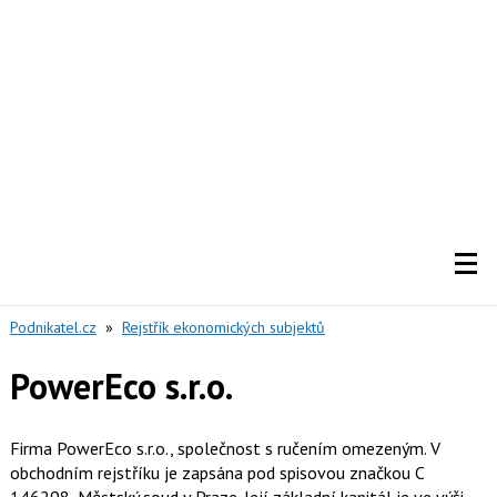
Podnikatel.cz
»
Rejstřík ekonomických subjektů
PowerEco s.r.o.
Firma PowerEco s.r.o., společnost s ručením omezeným. V
obchodním rejstříku je zapsána pod spisovou značkou C
146298, Městský soud v Praze. Její základní kapitál je ve výši