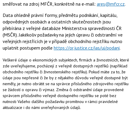
směřovat na zdroj MFČR, konkrétně na e-mail:
ares@mfcr.cz
.
Data ohledně právní formy, předmětu podnikání, kapitálu,
odpovědných osobách a ostatních skutečnostech jsou
přebírána z veřejné databáze Ministerstva spravedlnosti ČR
(MSČR). Jakékoliv požadavky na jejich úpravu či odstranění ve
veřejných rejstřících je v případě obchodního rejstříku nutno
uplatnit postupem podle
https://or.justice.cz/ias/ui/podani
.
Veškeré údaje o ekonomických subjektech, firmách a živnostnících, které
zde uveřejňujeme, pocházejí z veřejně dostupných rejstříků (například
obchodního rejstříku či živnostenského rejstříku). Pokud máte za to, že
údaje jsou nepřesné či že by z nějakého důvodu veřejně dostupné být
neměly, je nutno obrátit se na správce příslušného zdrojového rejstříku
se žádostí o opravu či výmaz. Změna či odstranění údaje provedené
správcem příslušného veřejně dostupného rejstříku se poté bez
nutnosti Vašeho dalšího požadavku promítnou v rámci pravidelné
aktualizace i do námi uveřejňovaných údajů.