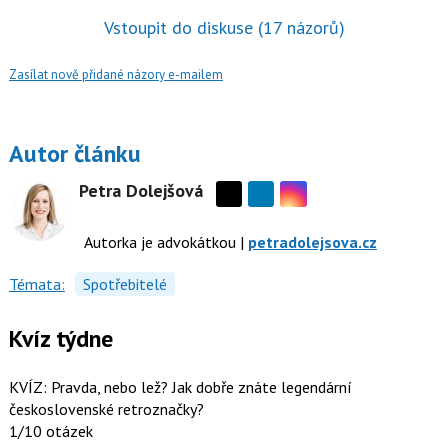
Vstoupit do diskuse
(17 názorů)
Zasílat nově přidané názory e-mailem
Autor článku
Petra Dolejšová
Sdílejte
Sdílejte
na
na
Autorka je advokátkou |
petradolejsova.cz
Instagramu
síti
X
Témata:
Spotřebitelé
Kvíz týdne
KVÍZ: Pravda, nebo lež? Jak dobře znáte legendární
československé retroznačky?
1/10 otázek