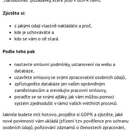
„naroubovali“ požadavky, které jsou v GDPR navíc.
Zjistěte si:
s jakými údaji vlastně nakládáte a proč,
kde je uchováváte a
kdo se vám o ně stará.
Podle toho pak
nastavte smluvní podmínky, ustanovení na webu a
databáze,
uzavřete smlouvy se svými zpracovateli osobních údajů,
zpřístupněte databáze jen vašim oprávněným
zaměstnancům a zrevidujte pracovní smlouvy,
poraďte se se svými ajťáky, jak vám můžou pomoci
systém zjednodušit v rámci vašich vnitřních procesů.
Jakmile budete mít hotovo, projděte si GDPR a zjistěte, jaké
nové povinnosti vám ukládá (zřízení tzv. pověřence pro ochranu
osobních údajů, pořizování záznamů o činnostech zpracování,