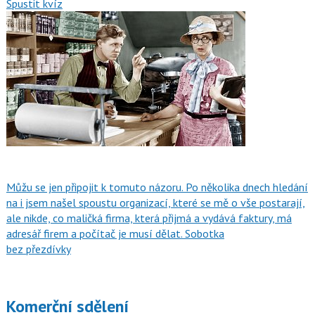
Spustit kvíz
Můžu se jen připojit k tomuto názoru. Po několika dnech hledání
na i jsem našel spoustu organizací, které se mě o vše postarají,
ale nikde, co maličká firma, která přijmá a vydává faktury, má
adresář firem a počítač je musí dělat. Sobotka
bez přezdívky
Komerční sdělení