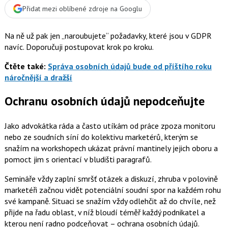
Přidat mezi oblíbené zdroje na Googlu
Na ně už pak jen „naroubujete“ požadavky, které jsou v GDPR
navíc. Doporučuji postupovat krok po kroku.
Čtěte také:
Správa osobních údajů bude od příštího roku
náročnější a dražší
Ochranu osobních údajů nepodceňujte
Jako advokátka ráda a často utíkám od práce zpoza monitoru
nebo ze soudních síní do kolektivu marketérů, kterým se
snažím na workshopech ukázat právní mantinely jejich oboru a
pomoct jim s orientací v bludišti paragrafů.
Semináře vždy zaplní smršť otázek a diskuzí, zhruba v polovině
marketéři začnou vidět potenciální soudní spor na každém rohu
své kampaně. Situaci se snažím vždy odlehčit až do chvíle, než
přijde na řadu oblast, v níž bloudí téměř každý podnikatel a
kterou není radno podceňovat – ochrana osobních údajů.