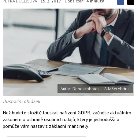
PETRA DOLEJŠOVÁ
15. 2. 2017
Doba čtení:
4 minuty
S
S
S
d
d
d
í
í
í
l
l
e
e
l
j
j
t
e
t
e
e
t
n
n
a
a
F
s
a
í
c
t
e
i
b
X
o
o
k
Autor: Depositphotos – AllaSerebrina
u
Ilustrační obrázek
Než budete složitě louskat nařízení GDPR, začněte aktuálním
zákonem o ochraně osobních údajů, který je jednodušší a
pomůže vám nastavit základní mantinely.