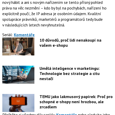
nový hábit a ani s novým nařízením se tento přísný pohled
práva na věc nezmění – kdo by byl na pochybách, nařízení ho
explicitně poučí, že IP adresa je osobním údajem. Kvalitní
spolupráce právníků, marketérů a programátorů tedy bude
v následujících letech nevyhnutelná.
Seriál:
Komentáře
10 důvodů, proč lidi nenakoupí na
vašem e-shopu
Umělá inteligence v marketingu:
Technologie bez strategie a citu
nestačí
TEMU jako lakmusový papírek: Proč pro
schopné e-shopy není hrozbou, ale
zrcadlem
Přečtěte si všechny díly seriálu
Komentáře
nebo sledujte jeho