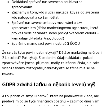
Dokládání správně nastaveného souhlasu se
zpracováním.
Záznamy o tom, kdo s údaji nakládá, kdy se do systému
kdo nalogoval a co tam dělal.
Správně nastavené smlouvy mezi vámi a tzv.
zpracovatelem (třeba marketingovou agenturou, která
pro vás vede databáze, nebo poskytovatelem cloudu –
kam údaje ukládáte. Ano, cloudu!)
Splnění oznamovací povinnosti vůči ÚOOÚ
Že se vás tyto povinnosti netýkají? Děláte marketing na úrovni
21. století? Pak týkají. S osobními údaji nakládáte, pokud
zpracováváte jména, příjmení, maily, telefonní čísla, ale také
videozáznamy, fotografie, nahrávky atd. Je třeba mít se na
pozoru.
GDPR zdvihá laťku o několik levelů výš
A to jednak ve smyslu nároků, které na podnikatele klade, ale
především co se týče finančních postihů – zatímco dnes vám