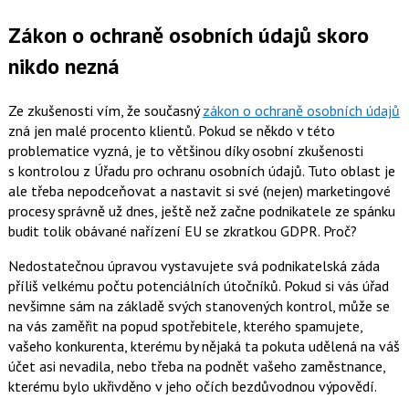
Zákon o ochraně osobních údajů skoro
nikdo nezná
Ze zkušenosti vím, že současný
zákon o ochraně osobních údajů
zná jen malé procento klientů. Pokud se někdo v této
problematice vyzná, je to většinou díky osobní zkušenosti
s kontrolou z Úřadu pro ochranu osobních údajů. Tuto oblast je
ale třeba nepodceňovat a nastavit si své (nejen) marketingové
procesy správně už dnes, ještě než začne podnikatele ze spánku
budit tolik obávané nařízení EU se zkratkou GDPR. Proč?
Nedostatečnou úpravou vystavujete svá podnikatelská záda
příliš velkému počtu potenciálních útočníků. Pokud si vás úřad
nevšimne sám na základě svých stanovených kontrol, může se
na vás zaměřit na popud spotřebitele, kterého spamujete,
vašeho konkurenta, kterému by nějaká ta pokuta udělená na váš
účet asi nevadila, nebo třeba na podnět vašeho zaměstnance,
kterému bylo ukřivděno v jeho očích bezdůvodnou výpovědí.