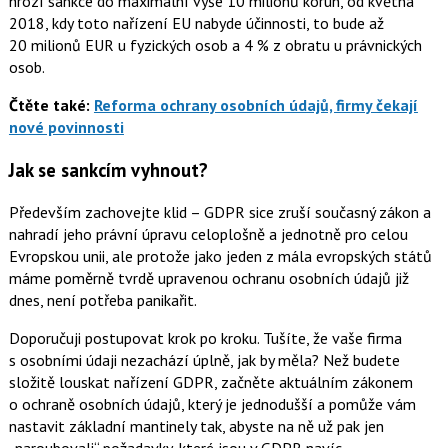
hrozí sankce do maximální výše 10 milionů korun, od května
2018, kdy toto nařízení EU nabyde účinnosti, to bude až
20 milionů EUR u fyzických osob a 4 % z obratu u právnických
osob.
Čtěte také:
Reforma ochrany osobních údajů, firmy čekají
nové povinnosti
Jak se sankcím vyhnout?
Především zachovejte klid – GDPR sice zruší současný zákon a
nahradí jeho právní úpravu celoplošně a jednotně pro celou
Evropskou unii, ale protože jako jeden z mála evropských států
máme poměrně tvrdě upravenou ochranu osobních údajů již
dnes, není potřeba panikařit.
Doporučuji postupovat krok po kroku. Tušíte, že vaše firma
s osobními údaji nezachází úplně, jak by měla? Než budete
složitě louskat nařízení GDPR, začněte aktuálním zákonem
o ochraně osobních údajů, který je jednodušší a pomůže vám
nastavit základní mantinely tak, abyste na ně už pak jen