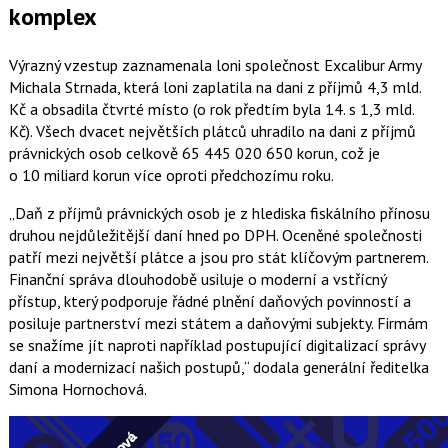
komplex
Výrazný vzestup zaznamenala loni společnost Excalibur Army
Michala Strnada, která loni zaplatila na dani z příjmů 4,3 mld.
Kč a obsadila čtvrté místo (o rok předtím byla 14. s 1,3 mld.
Kč). Všech dvacet největších plátců uhradilo na dani z příjmů
právnických osob celkově 65 445 020 650 korun, což je
o 10 miliard korun více oproti předchozímu roku.
Daň z příjmů právnických osob je z hlediska fiskálního přínosu
druhou nejdůležitější daní hned po DPH. Oceněné společnosti
patří mezi největší plátce a jsou pro stát klíčovým partnerem.
Finanční správa dlouhodobě usiluje o moderní a vstřícný
přístup, který podporuje řádné plnění daňových povinností a
posiluje partnerství mezi státem a daňovými subjekty. Firmám
se snažíme jít naproti například postupující digitalizací správy
daní a modernizací našich postupů,
dodala generální ředitelka
Simona Hornochová
.