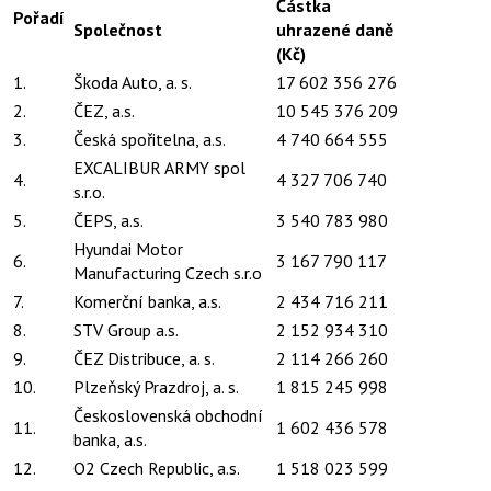
Částka
Pořadí
Společnost
uhrazené daně
(Kč)
1.
Škoda Auto, a. s.
17 602 356 276
2.
ČEZ, a.s.
10 545 376 209
3.
Česká spořitelna, a.s.
4 740 664 555
EXCALIBUR ARMY spol
4.
4 327 706 740
s.r.o.
5.
ČEPS, a.s.
3 540 783 980
Hyundai Motor
6.
3 167 790 117
Manufacturing Czech s.r.o
7.
Komerční banka, a.s.
2 434 716 211
8.
STV Group a.s.
2 152 934 310
9.
ČEZ Distribuce, a. s.
2 114 266 260
10.
Plzeňský Prazdroj, a. s.
1 815 245 998
Československá obchodní
11.
1 602 436 578
banka, a.s.
12.
O2 Czech Republic, a.s.
1 518 023 599