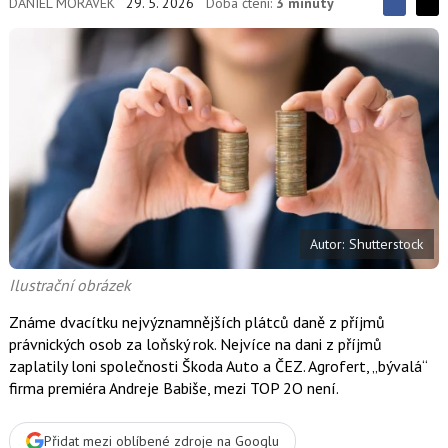
DANIEL MORÁVEK
29. 5. 2026
Doba čtení:
3 minuty
S
S
S
d
d
d
í
í
í
l
l
e
e
l
j
j
t
e
t
e
e
t
n
n
a
a
F
s
a
í
c
t
e
i
b
X
Autor: Shutterstock
o
o
k
Ilustrační obrázek
u
Známe dvacítku nejvýznamnějších plátců daně z příjmů
právnických osob za loňský rok. Nejvíce na dani z příjmů
zaplatily loni společnosti Škoda Auto a ČEZ. Agrofert, „bývalá“
firma premiéra Andreje Babiše, mezi TOP 2O není.
Přidat mezi oblíbené zdroje na Googlu