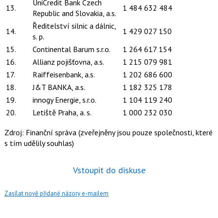
UniCredit Bank Czech
13.
1 484 632 484
Republic and Slovakia, a.s.
Ředitelství silnic a dálnic,
14.
1 429 027 150
s. p.
15.
Continental Barum s.r.o.
1 264 617 154
16.
Allianz pojišťovna, a.s.
1 215 079 981
17.
Raiffeisenbank, a.s.
1 202 686 600
18.
J&T BANKA, a.s.
1 182 325 178
19.
innogy Energie, s.r.o.
1 104 119 240
20.
Letiště Praha, a. s.
1 000 232 030
Zdroj: Finanční správa (zveřejněny jsou pouze společnosti, které
s tím udělily souhlas)
Vstoupit do diskuse
Zasílat nově přidané názory e-mailem