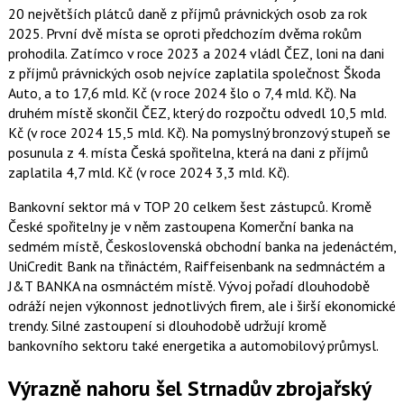
20 největších plátců daně z příjmů právnických osob za rok
2025. První dvě místa se oproti předchozím dvěma rokům
prohodila. Zatímco v roce 2023 a 2024 vládl ČEZ, loni na dani
z příjmů právnických osob nejvíce zaplatila společnost Škoda
Auto, a to 17,6 mld. Kč (v roce 2024 šlo o 7,4 mld. Kč). Na
druhém místě skončil ČEZ, který do rozpočtu odvedl 10,5 mld.
Kč (v roce 2024 15,5 mld. Kč). Na pomyslný bronzový stupeň se
posunula z 4. místa Česká spořitelna, která na dani z příjmů
zaplatila 4,7 mld. Kč (v roce 2024 3,3 mld. Kč).
Bankovní sektor má v TOP 20 celkem šest zástupců. Kromě
České spořitelny je v něm zastoupena Komerční banka na
sedmém místě, Československá obchodní banka na jedenáctém,
UniCredit Bank na třináctém, Raiffeisenbank na sedmnáctém a
J&T BANKA na osmnáctém místě. Vývoj pořadí dlouhodobě
odráží nejen výkonnost jednotlivých firem, ale i širší ekonomické
trendy. Silné zastoupení si dlouhodobě udržují kromě
bankovního sektoru také energetika a automobilový průmysl.
Výrazně nahoru šel Strnadův zbrojařský