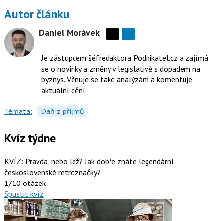
Autor článku
Daniel Morávek
Sdílejte
na
Je zástupcem šéfredaktora Podnikatel.cz a zajímá
síti
se o novinky a změny v legislativě s dopadem na
X
byznys. Věnuje se také analýzám a komentuje
aktuální dění.
Témata:
Daň z příjmů
Kvíz týdne
KVÍZ: Pravda, nebo lež? Jak dobře znáte legendární
československé retroznačky?
1/10 otázek
Spustit kvíz