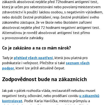
zákazník absolvoval nejdéle před 72hodinami antigenní test,
který je určen pro sebetestování nebo povolený ministerstvem
zdravotnictví k použití laickou osobou, s negativním výsledkem,
nebo doložit čestné prohlášení, resp. čestné prohlášení svého
zákonného zástupce, že ve škole nebo školském zařízení
absolvoval nejdéle před 72 hodinami negativní antigenní test.
Alternativou je rovněž absolvovat antigenní test přímo
u provozovatele zahrádky.
Co je zakázáno a na co mám nárok?
Tady je
přehled všech opatření
, která jsou platná pro
podnikatele i veřejnost. Přečtěte si také
seznam všech
podpor
, které lze ještě aktuálně čerpat.
Zodpovědnost bude na zákaznících
Jak pak v pátek rozhodla vláda, restauratéři nebudou muset
negativní testy, očkování, nebo prodělaní covidu
u zákazníků
kontrolovat
.
Podle Karla Havlíčka, ministra průmyslu a