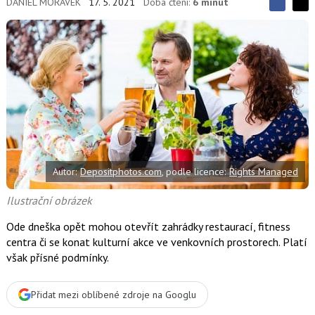
DANIEL MORÁVEK
17. 5. 2021
Doba čtení:
6 minut
S
S
S
d
d
d
í
í
í
l
l
e
e
l
j
j
t
e
t
e
e
t
n
n
a
a
F
s
a
í
c
t
e
i
b
X
Autor:
Depositphotos.com
, podle licence:
Rights Managed
o
o
k
Ilustrační obrázek
u
Ode dneška opět mohou otevřít zahrádky restaurací, fitness
centra či se konat kulturní akce ve venkovních prostorech. Platí
však přísné podmínky.
Přidat mezi oblíbené zdroje na Googlu