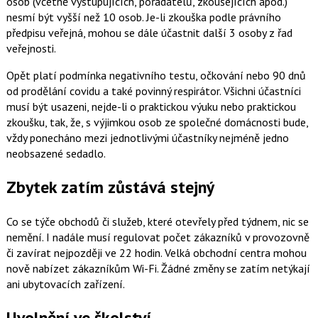
osob (včetně vystupujících, pořadatelů, zkoušejících apod.)
nesmí být vyšší než 10 osob. Je-li zkouška podle právního
předpisu veřejná, mohou se dále účastnit další 3 osoby z řad
veřejnosti.
Opět platí podmínka negativního testu, očkování nebo 90 dnů
od prodělání covidu a také povinný respirátor. Všichni účastníci
musí být usazeni, nejde-li o praktickou výuku nebo praktickou
zkoušku, tak, že, s výjimkou osob ze společné domácnosti bude,
vždy ponecháno mezi jednotlivými účastníky nejméně jedno
neobsazené sedadlo.
Zbytek zatím zůstává stejný
Co se týče obchodů či služeb, které otevřely před týdnem, nic se
nemění. I nadále musí regulovat počet zákazníků v provozovně
či zavírat nejpozději ve 22 hodin. Velká obchodní centra mohou
nově nabízet zákazníkům Wi-Fi. Žádné změny se zatím netýkají
ani ubytovacích zařízení.
Uvolnění ve školství