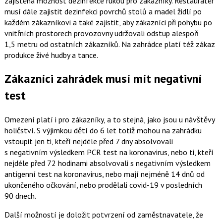
zajištěna možnost dezinfekce rukou pro zákazníky. Restauratér
musí dále zajistit dezinfekci povrchů stolů a madel židlí po
každém zákazníkovi a také zajistit, aby zákazníci při pohybu po
vnitřních prostorech provozovny udržovali odstup alespoň
1,5 metru od ostatních zákazníků. Na zahrádce platí též zákaz
produkce živé hudby a tance.
Zákazníci zahrádek musí mít negativní
test
Omezení platí i pro zákazníky, a to stejná, jako jsou u návštěvy
holičství. S výjimkou dětí do 6 let totiž mohou na zahrádku
vstoupit jen ti, kteří nejdéle před 7 dny absolvovali
s negativním výsledkem PCR test na koronavirus, nebo ti, kteří
nejdéle před 72 hodinami absolvovali s negativním výsledkem
antigenní test na koronavirus, nebo mají nejméně 14 dnů od
ukončeného očkování, nebo prodělali covid-19 v posledních
90 dnech.
Další možností je doložit potvrzení od zaměstnavatele, že