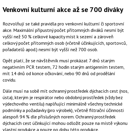
Venkovní kulturní akce až se 700 diváky
Rozvolňují se také pravidla pro venkovní kulturní či sportovní
akce. Maximální přípustný počet přítomných diváků nesmí být
vyšší než 50 % celkové kapacity míst k sezení a zároveň
celkový počet přítomných osob (včetně účinkujících, sportovců,
pořadatelů apod.) nesmí být vyšší než 700 osob.
Opět platí, že se návštěvník musí prokázat 7 dnů starým
negativním PCR testem, 72 hodin starým antigenním testem,
mít 14 dnů od konce očkování, nebo 90 dnů od prodělání
covidu.
Dále musí na sobě mít ochranný prostředek dýchacích cest (nos,
ústa), kterým je respirátor nebo obdobný prostředek (vždy bez
výdechového ventilu) naplňující minimálně všechny technické
podmínky a požadavky (pro výrobek), včetně filtrační účinnosti
alespoň 94 % dle příslušných norem. Ochranný prostředek
dýchacích cest účinkující mohou odložit pouze na místě výkonu
vlastní produkce a pouze po dobu této produkce.