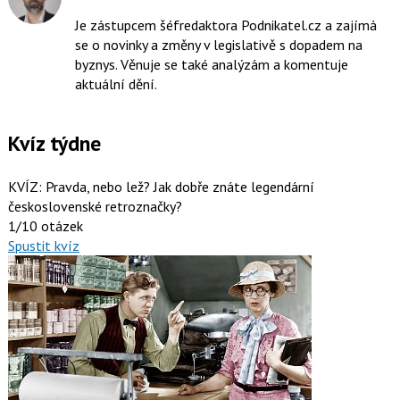
na
Je zástupcem šéfredaktora Podnikatel.cz a zajímá
síti
se o novinky a změny v legislativě s dopadem na
X
byznys. Věnuje se také analýzám a komentuje
aktuální dění.
Kvíz týdne
KVÍZ: Pravda, nebo lež? Jak dobře znáte legendární
československé retroznačky?
1/10 otázek
Spustit kvíz