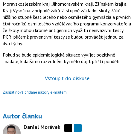
Moravskoslezském kraji, Jihomoravském kraji, Zlínském kraji a
Kraji Vysočina v případě žáků 2. stupně základní školy, žáků
nižšího stupně šestiletého nebo osmiletého gymnázia a prvních
čtyř ročníků osmiletého vzdělávacího programu konzervatoře a
že školy mohou kromě antigenních využít i neinvazivní testy
PCR, přičemž preventivní testy se budou provádět jednou za
dva týdny.
Pokud se bude epidemiologická situace vyvíjet pozitivně
i nadále, k dalšímu rozvolnění by mělo dojít příští pondělí.
Vstoupit do diskuse
Zasílat nově přidané názory e-mailem
Autor článku
Daniel Morávek
Sdílejte