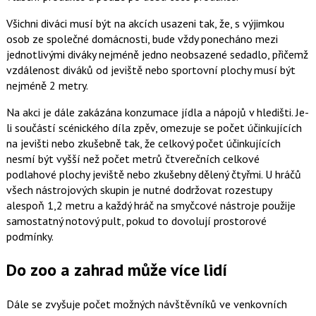
Všichni diváci musí být na akcích usazeni tak, že, s výjimkou
osob ze společné domácnosti, bude vždy ponecháno mezi
jednotlivými diváky nejméně jedno neobsazené sedadlo, přičemž
vzdálenost diváků od jeviště nebo sportovní plochy musí být
nejméně 2 metry.
Na akci je dále zakázána konzumace jídla a nápojů v hledišti. Je-
li součástí scénického díla zpěv, omezuje se počet účinkujících
na jevišti nebo zkušebně tak, že celkový počet účinkujících
nesmí být vyšší než počet metrů čtverečních celkové
podlahové plochy jeviště nebo zkušebny dělený čtyřmi. U hráčů
všech nástrojových skupin je nutné dodržovat rozestupy
alespoň 1,2 metru a každý hráč na smyčcové nástroje použije
samostatný notový pult, pokud to dovolují prostorové
podmínky.
Do zoo a zahrad může více lidí
Dále se zvyšuje počet možných návštěvníků ve venkovních