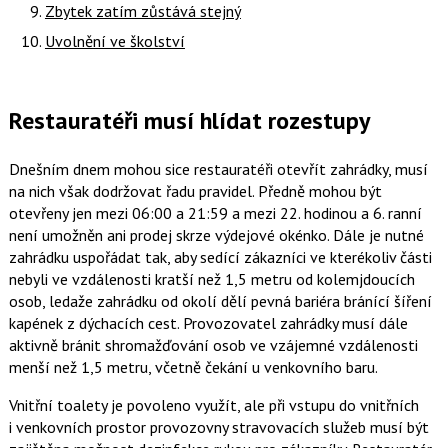
Zbytek zatím zůstává stejný
Uvolnění ve školství
Restauratéři musí hlídat rozestupy
Dnešním dnem mohou sice restauratéři otevřít zahrádky, musí
na nich však dodržovat řadu pravidel. Předně mohou být
otevřeny jen mezi 06:00 a 21:59 a mezi 22. hodinou a 6. ranní
není umožněn ani prodej skrze výdejové okénko. Dále je nutné
zahrádku uspořádat tak, aby sedící zákazníci ve kterékoliv části
nebyli ve vzdálenosti kratší než 1,5 metru od kolemjdoucích
osob, ledaže zahrádku od okolí dělí pevná bariéra bránící šíření
kapének z dýchacích cest. Provozovatel zahrádky musí dále
aktivně bránit shromažďování osob ve vzájemné vzdálenosti
menší než 1,5 metru, včetně čekání u venkovního baru.
Vnitřní toalety je povoleno využít, ale při vstupu do vnitřních
i venkovních prostor provozovny stravovacích služeb musí být