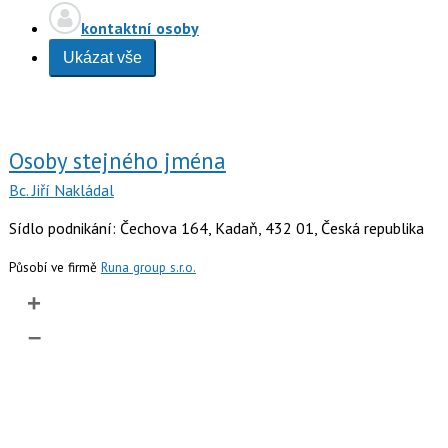
kontaktní osoby
Ukázat vše
Osoby stejného jména
Bc. Jiří Nakládal
Sídlo podnikání: Čechova 164, Kadaň, 432 01, Česká republika
Působí ve firmě
Runa group s.r.o.
+
–