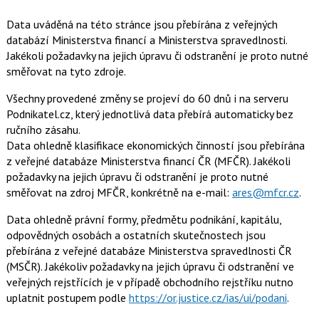
Data uváděná na této stránce jsou přebírána z veřejných
databází Ministerstva financí a Ministerstva spravedlnosti.
Jakékoli požadavky na jejich úpravu či odstranění je proto nutné
směřovat na tyto zdroje.
Všechny provedené změny se projeví do 60 dnů i na serveru
Podnikatel.cz, který jednotlivá data přebírá automaticky bez
ručního zásahu.
Data ohledně klasifikace ekonomických činností jsou přebírána
z veřejné databáze Ministerstva financí ČR (MFČR). Jakékoli
požadavky na jejich úpravu či odstranění je proto nutné
směřovat na zdroj MFČR, konkrétně na e-mail:
ares@mfcr.cz
.
Data ohledně právní formy, předmětu podnikání, kapitálu,
odpovědných osobách a ostatních skutečnostech jsou
přebírána z veřejné databáze Ministerstva spravedlnosti ČR
(MSČR). Jakékoliv požadavky na jejich úpravu či odstranění ve
veřejných rejstřících je v případě obchodního rejstříku nutno
uplatnit postupem podle
https://or.justice.cz/ias/ui/podani
.