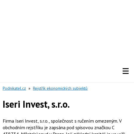
Podnikatel.cz
»
Rejstřík ekonomických subjektů
Iseri Invest, s.r.o.
Firma Iseri Invest, s.r.o., společnost s ručením omezeným. V
obchodním rejstříku je zapsána pod spisovou značkou C
438734, Městský soud v Praze. Její základní kapitál je ve výši