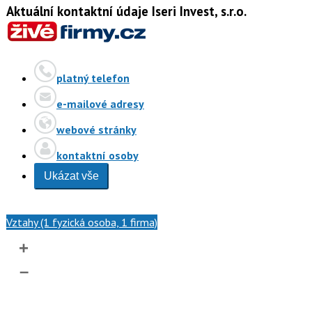
Aktuální kontaktní údaje Iseri Invest, s.r.o.
platný telefon
e-mailové adresy
webové stránky
kontaktní osoby
Ukázat vše
Vztahy (1 fyzická osoba, 1 firma)
+
–