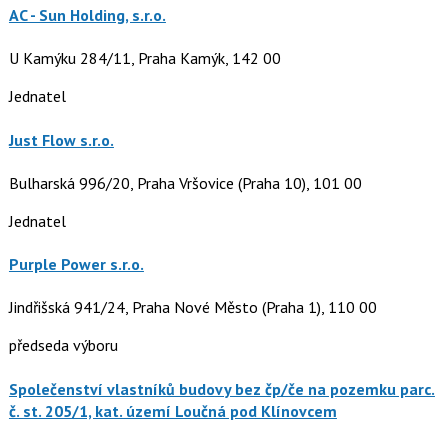
AC - Sun Holding, s.r.o.
U Kamýku 284/11, Praha Kamýk, 142 00
Jednatel
Just Flow s.r.o.
Bulharská 996/20, Praha Vršovice (Praha 10), 101 00
Jednatel
Purple Power s.r.o.
Jindřišská 941/24, Praha Nové Město (Praha 1), 110 00
předseda výboru
Společenství vlastníků budovy bez čp/če na pozemku parc.
č. st. 205/1, kat. území Loučná pod Klínovcem