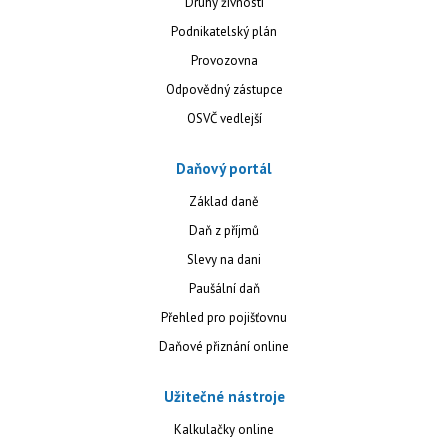
Druhy živností
Podnikatelský plán
Provozovna
Odpovědný zástupce
OSVČ vedlejší
Daňový portál
Základ daně
Daň z příjmů
Slevy na dani
Paušální daň
Přehled pro pojišťovnu
Daňové přiznání online
Užitečné nástroje
Kalkulačky online