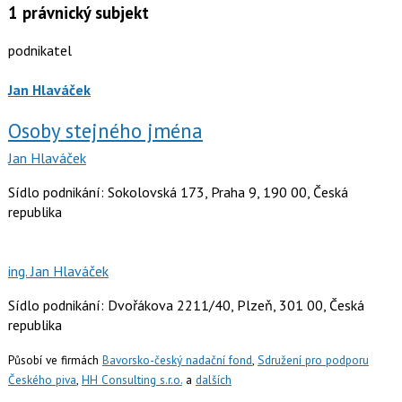
1
právnický subjekt
podnikatel
Jan Hlaváček
Osoby stejného jména
Jan Hlaváček
Sídlo podnikání: Sokolovská 173, Praha 9, 190 00, Česká
republika
ing. Jan Hlaváček
Sídlo podnikání: Dvořákova 2211/40, Plzeň, 301 00, Česká
republika
Působí ve firmách
Bavorsko-český nadační fond
,
Sdružení pro podporu
Českého piva
,
HH Consulting s.r.o.
a
dalších