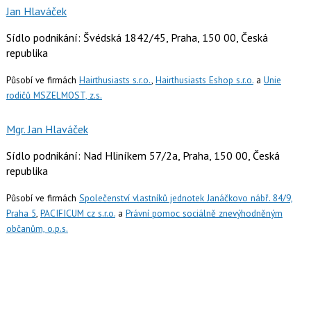
Jan Hlaváček
Sídlo podnikání: Švédská 1842/45, Praha, 150 00, Česká
republika
Působí ve firmách
Hairthusiasts s.r.o.
,
Hairthusiasts Eshop s.r.o.
a
Unie
rodičů MSZELMOST, z.s.
Mgr. Jan Hlaváček
Sídlo podnikání: Nad Hliníkem 57/2a, Praha, 150 00, Česká
republika
Působí ve firmách
Společenství vlastníků jednotek Janáčkovo nábř. 84/9,
Praha 5
,
PACIFICUM cz s.r.o.
a
Právní pomoc sociálně znevýhodněným
občanům, o.p.s.