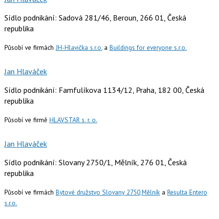
Sídlo podnikání: Sadová 281/46, Beroun, 266 01, Česká
republika
Působí ve firmách
JH-Hlavička s.r.o.
a
Buildings for everyone s.r.o.
Jan Hlaváček
Sídlo podnikání: Famfulíkova 1134/12, Praha, 182 00, Česká
republika
Působí ve firmě
HLAVSTAR s. r. o.
Jan Hlaváček
Sídlo podnikání: Slovany 2750/1, Mělník, 276 01, Česká
republika
Působí ve firmách
Bytové družstvo Slovany 2750,Mělník
a
Resulta Entero
s.r.o.