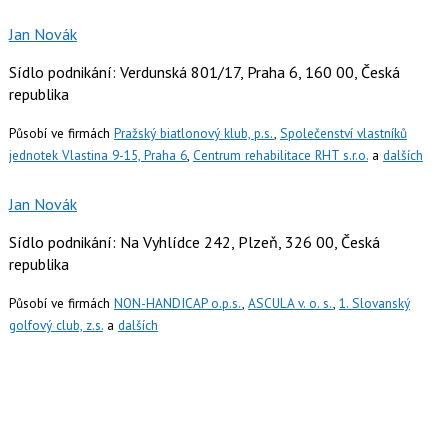
Jan Novák
Sídlo podnikání: Verdunská 801/17, Praha 6, 160 00, Česká
republika
Působí ve firmách
Pražský biatlonový klub, p.s.
,
Společenství vlastníků
jednotek Vlastina 9-15, Praha 6
,
Centrum rehabilitace RHT s.r.o.
a
dalších
Jan Novák
Sídlo podnikání: Na Vyhlídce 242, Plzeň, 326 00, Česká
republika
Působí ve firmách
NON-HANDICAP o.p.s.
,
ASCULA v. o. s.
,
1. Slovanský
golfový club, z.s.
a
dalších