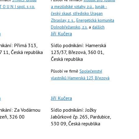
T O U N I spol. s r.o.
a mezilidské vztahy, z.ú.
,
Junák -
český skaut, středisko Uragan
Zbraslav, z. s.
,
Energetická komunita
Dolnobřežansko, z.s.
a
dalších
a
Jiří Kučera
nikání: Přímá 313,
Sídlo podnikání: Hamerská
7 11, Česká republika
123/37, Březová, 360 01,
Česká republika
Působí ve firmě
Společenství
vlastníků Hamerská 123, Březová
a
Jiří Kučera
nikání: Za Vodárnou
Sídlo podnikání: Jožky
zeň, 326 00
Jabůrkové čp. 265, Pardubice,
530 09, Česká republika