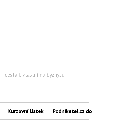
cesta k vlastnímu byznysu
Hled
Kurzovní lístek
Podnikatel.cz do mailu