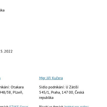
ika
. 5. 2022
a
Mgr. Jiří Kučera
nikání: Otakara
Sídlo podnikání: U Zátiší
948/38, Plzeň,
545/1, Praha, 147 00, Česká
republika
firmách
STAKS Group
Působí ve firmách
Institut pro rodinu