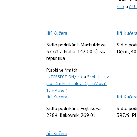
s.r.o.
a
A U 
Jiří Kučera
Jiří Kučer
Sídlo podnikání: Machuldova
Sídlo pod
577/17, Praha, 142 00, Česká
Děčín, 40
republika
Působí ve firmách
INTERSECTION,s.r.o.
a
Společenství
pro dům Machuldova č.p. 577 or. č.
17 v Praze 4
Jiří Kučera
Jiří Kučer
Sídlo podnikání: Fojtíkova
Sídlo pod
2284, Rakovník, 269 01
397/9, Pl
Jiří Kučera