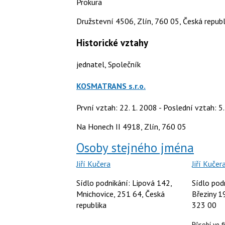
Prokura
Družstevní 4506, Zlín, 760 05, Česká republ
Historické vztahy
jednatel, Společník
KOSMATRANS s.r.o.
První vztah: 22. 1. 2008 - Poslední vztah: 5
Na Honech II 4918, Zlín, 760 05
Osoby stejného jména
Jiří Kučera
Jiří Kučer
Sídlo podnikání: Lipová 142,
Sídlo pod
Mnichovice, 251 64, Česká
Březiny 1
republika
323 00
Působí ve 