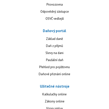
Provozovna
Odpovědný zástupce
OSVČ vedlejší
Daňový portál
Základ daně
Daň z příjmů
Slevy na dani
Paušální daň
Přehled pro pojišťovnu
Daňové přiznání online
Užitečné nástroje
Kalkulačky online
Zákony online
Vzory smluv