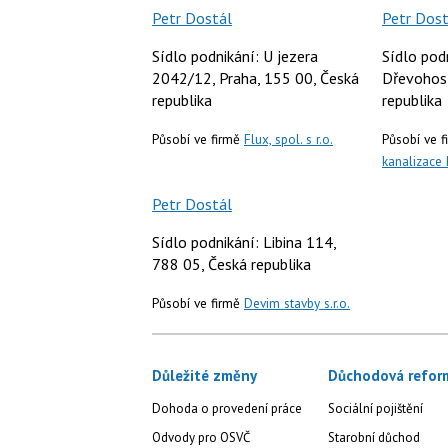
Petr Dostál
Petr Dost
Sídlo podnikání: U jezera
Sídlo pod
2042/12, Praha, 155 00, Česká
Dřevohost
republika
republika
Působí ve firmě
Flux, spol. s r.o.
Působí ve 
kanalizace P
Petr Dostál
Sídlo podnikání: Libina 114,
788 05, Česká republika
Působí ve firmě
Devim stavby s.r.o.
Důležité změny
Důchodová refor
Dohoda o provedení práce
Sociální pojištění
Odvody pro OSVČ
Starobní důchod