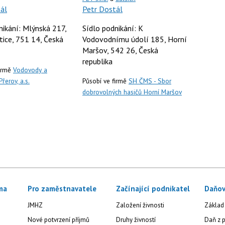
ál
Petr Dostál
nikání: Mlýnská 217,
Sídlo podnikání: K
ice, 751 14, Česká
Vodovodnímu údolí 185, Horní
Maršov, 542 26, Česká
republika
firmě
Vodovody a
řerov, a.s.
Působí ve firmě
SH ČMS - Sbor
dobrovolných hasičů Horní Maršov
ma
Pro zaměstnavatele
Začínající podnikatel
Daňov
JMHZ
Založení živnosti
Základ
Nové potvrzení příjmů
Druhy živností
Daň z p