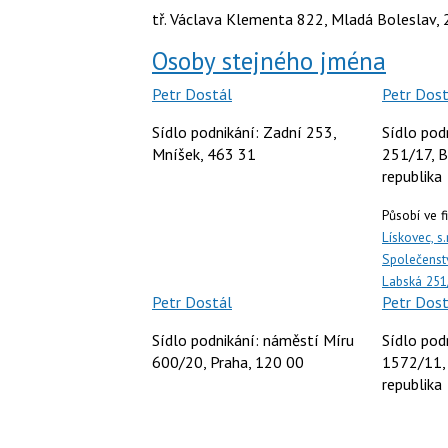
tř. Václava Klementa 822, Mladá Boleslav, 
Osoby stejného jména
Petr Dostál
Petr Dost
Sídlo podnikání: Zadní 253,
Sídlo pod
Mníšek, 463 31
251/17, B
republika
Působí ve 
Lískovec, s.
Společenstv
Labská 251
Petr Dostál
Petr Dost
Sídlo podnikání: náměstí Míru
Sídlo pod
600/20, Praha, 120 00
1572/11, 
republika