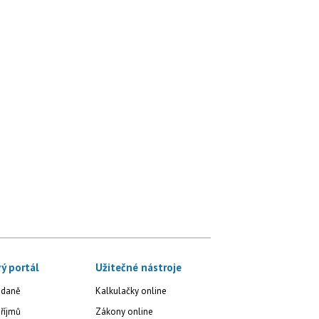
ý portál
Užitečné nástroje
 daně
Kalkulačky online
říjmů
Zákony online