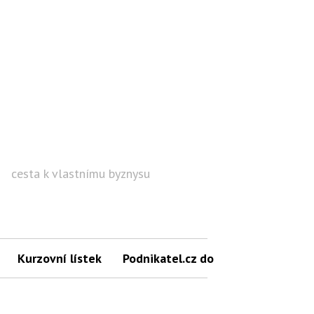
cesta k vlastnímu byznysu
Hled
Kurzovní lístek
Podnikatel.cz do mailu