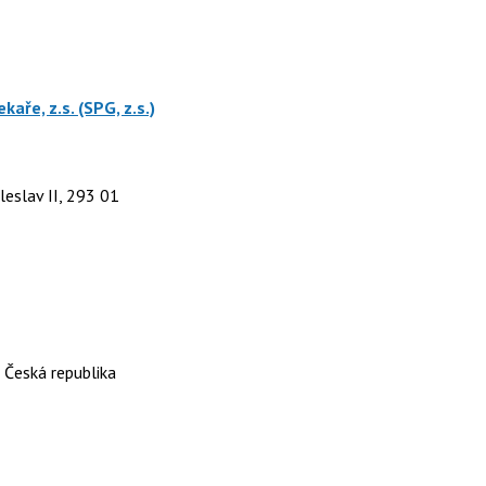
aře, z.s. (SPG, z.s.)
eslav II, 293 01
 Česká republika