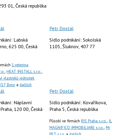
293 01, Česká republika
ál
Petr Dostál
nikání: Labská
Sídlo podnikání: Sokolská
rno, 625 00, Česká
1105, Šluknov, 407 77
firmách
1.veterina
r.o.
,
HEAT INSTALL s.r.o.
,
í vlastníků jednotek
/17, Brno
a
dalších
ál
Petr Dostál
nikání: Náplavní
Sídlo podnikání: Kovaříkova,
Praha, 120 00, Česká
Praha 5, Česká republika
Působí ve firmách
RIS Praha s.r.o.
,
IL
MAGNIFICO IMMOBILIARE s.r.o.
,
Mr
PET s.r.o.
a
dalších